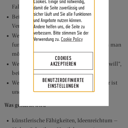
Bar
Cookies. Einige sind notwendig,
Falsch
damit die Seite zuverlässig und
sicher läuft und Sie alle Funktionen
Bei Verspannung, Anspannung,
und Angebote nutzen können.
Verkrampfung, Stauungen
Andere helfen uns, die Seite zu
verbessern. Bitte stimmen Sie der
Wenn man das Gefühl hat, nur zu
Verwendung zu.
Cookie Policy
funktionieren aber nicht das zu tun, was man
möchte
COOKIES
AKZEPTIEREN
Wenn man „immer alles richtig machen will“,
bei Perfektionismus
BENUTZERDEFINIERTE
Wenn man sich schwer fühlt oder schwer ist
EINSTELLUNGEN
und leichter werden will
Was gestärkt wird
künstlerische Fähigkeiten, Ideenreichtum –