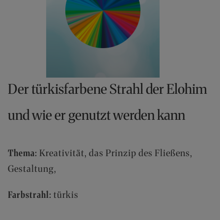
(
0
)
6
2
5
7
-
Der türkisfarbene Strahl der Elohim
9
0
und wie er genutzt werden kann
8
4
0
0
Thema:
Kreativität, das Prinzip des Fließens,
-
Gestaltung,
0
P
O
Farbstrahl:
türkis
R
T