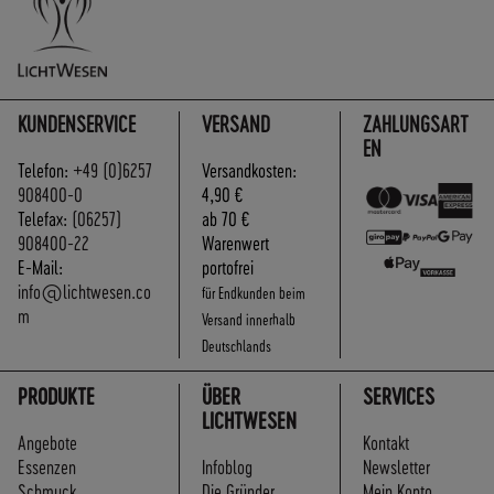
KUNDENSERVICE
VERSAND
ZAHLUNGSART
EN
Telefon:
+49 (0)6257
Versandkosten:
908400-0
4,90 €
Telefax:
(06257)
ab 70 €
908400-22
Warenwert
E-Mail:
portofrei
info@lichtwesen.co
für Endkunden beim
m
Versand innerhalb
Deutschlands
PRODUKTE
ÜBER
SERVICES
LICHTWESEN
Angebote
Kontakt
Essenzen
Infoblog
Newsletter
Schmuck
Die Gründer
Mein Konto