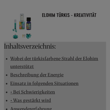
O
F
R
ELOHIM TÜRKIS - KREATIVITÄT
E
I
A
B
7
Inhaltsverzeichnis:
0
,
-
Wobei der türkisfarbene Strahl der Elohim
€
unterstützt
W
A
Beschreibung der Energie
R
E
Einsatz in folgenden Situationen
N
• Bei Schwierigkeiten
W
E
• Was gestärkt wird
R
Anwendererfahrung
T