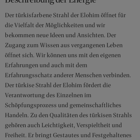
A
N
Der türkisfarbene Strahl der Elohim öffnet für
D
I
die Vielfalt der Möglichkeiten und wir
N
bekommen neue Ideen und Ansichten. Der
N
E
Zugang zum Wissen aus vergangenen Leben
R
öffnet sich. Wir können uns mit den eigenen
H
Erfahrungen und auch mit dem
A
L
Erfahrungsschatz anderer Menschen verbinden.
B
Der türkise Strahl der Elohim fördert die
D
E
Verantwortung des Einzelnen im
U
Schöpfungsprozess und gemeinschaftliches
T
S
Handeln. Zu den Qualitäten des türkisen Strahls
C
gehören auch Leichtigkeit, Verspieltheit und
H
L
Freiheit. Er bringt Gestautes und Festgehaltenes