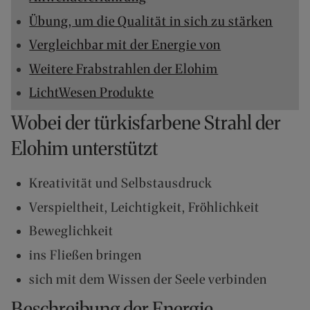
F
Übung, um die Qualität in sich zu stärken
Ü
R
Vergleichbar mit der Energie von
E
Weitere Frabstrahlen der Elohim
N
D
LichtWesen Produkte
K
Wobei der türkisfarbene Strahl der
U
N
Elohim unterstützt
D
E
N
Kreativität und Selbstausdruck
B
Verspieltheit, Leichtigkeit, Fröhlichkeit
E
I
Beweglichkeit
M
ins Fließen bringen
V
E
sich mit dem Wissen der Seele verbinden
R
S
Beschreibung der Energie