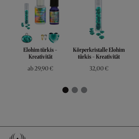
Elohim türkis -
Körperkristalle Elohim
Kris
Kreativität
türkis - Kreativität
ab
29,90 €
32,00 €