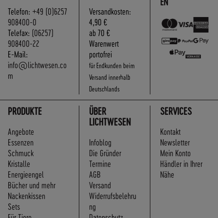
EN
Telefon:
+49 (0)6257
Versandkosten:
908400-0
4,90 €
Telefax:
(06257)
ab 70 €
908400-22
Warenwert
E-Mail:
portofrei
info@lichtwesen.co
für Endkunden beim
m
Versand innerhalb
Deutschlands
PRODUKTE
ÜBER
SERVICES
LICHTWESEN
Angebote
Kontakt
Essenzen
Infoblog
Newsletter
Schmuck
Die Gründer
Mein Konto
Kristalle
Termine
Händler in Ihrer
Energieengel
AGB
Nähe
Bücher und mehr
Versand
Nackenkissen
Widerrufsbelehru
Sets
ng
Für Tiere
Datenschutz