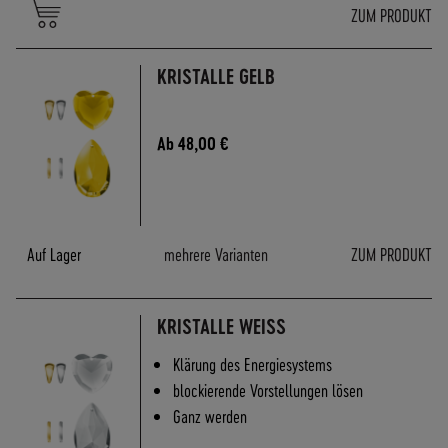
ZUM PRODUKT
F
Ü
R
KRISTALLE GELB
E
N
D
Ab
48,00 €
K
U
N
D
E
Auf Lager
mehrere Varianten
ZUM PRODUKT
N
B
E
KRISTALLE WEISS
I
M
Klärung des Energiesystems
V
blockierende Vorstellungen lösen
E
Ganz werden
R
S