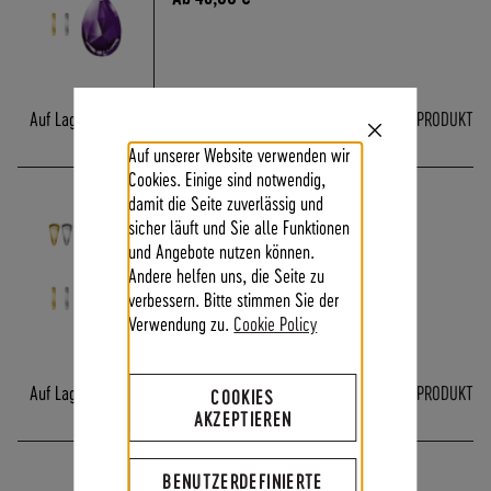
A
N
D
S
Auf Lager
mehrere Varianten
ZUM PRODUKT
Close
Auf unserer Website verwenden wir
Cookie
Bar
Cookies. Einige sind notwendig,
KRISTALLE GOLD
damit die Seite zuverlässig und
sicher läuft und Sie alle Funktionen
und Angebote nutzen können.
Ab
48,00 €
Andere helfen uns, die Seite zu
verbessern. Bitte stimmen Sie der
Verwendung zu.
Cookie Policy
Auf Lager
mehrere Varianten
ZUM PRODUKT
COOKIES
AKZEPTIEREN
KRISTALLE SILBER
BENUTZERDEFINIERTE