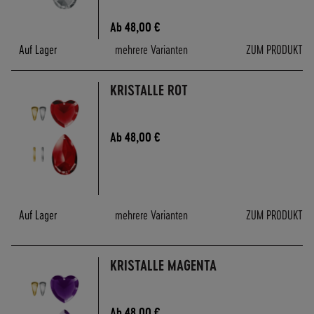
A
N
Ab
48,00 €
D
Auf Lager
mehrere Varianten
ZUM PRODUKT
I
N
N
KRISTALLE ROT
E
R
H
Ab
48,00 €
A
L
B
D
E
Auf Lager
mehrere Varianten
ZUM PRODUKT
U
T
S
KRISTALLE MAGENTA
C
H
L
Ab
48,00 €