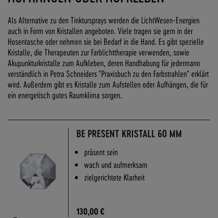
O
F
Als Alternative zu den Tinktursprays werden die LichtWesen-Energien
R
auch in Form von Kristallen angeboten. Viele tragen sie gern in der
E
Hosentasche oder nehmen sie bei Bedarf in die Hand. Es gibt spezielle
I
Kristalle, die Therapeuten zur Farblichttherapie verwenden, sowie
A
Akupunkturkristalle zum Aufkleben, deren Handhabung für jedermann
B
verständlich in Petra Schneiders "Praxisbuch zu den Farbstrahlen" erklärt
7
wird. Außerdem gibt es Kristalle zum Aufstellen oder Aufhängen, die für
0
ein energetisch gutes Raumklima sorgen.
,
-
€
W
BE PRESENT KRISTALL 60 MM
A
präsent sein
R
E
wach und aufmerksam
N
zielgerichtete Klarheit
W
E
R
130,00 €
T