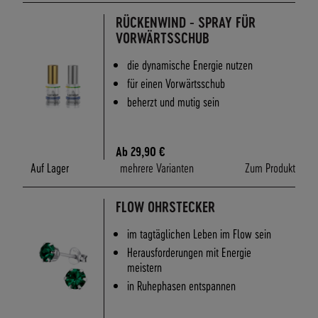
A
RÜCKENWIND - SPRAY FÜR
N
VORWÄRTSSCHUB
D
I
die dynamische Energie nutzen
N
für einen Vorwärtsschub
N
beherzt und mutig sein
E
R
H
A
Ab
29,90 €
L
Auf Lager
mehrere Varianten
Zum Produkt
B
D
FLOW OHRSTECKER
E
U
im tagtäglichen Leben im Flow sein
T
Herausforderungen mit Energie
S
meistern
C
in Ruhephasen entspannen
H
L