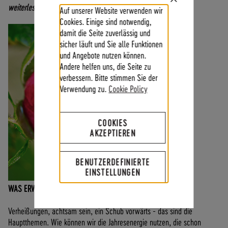
Close
weiterlesen
Auf unserer Website verwenden wir
Cookie
Bar
Cookies. Einige sind notwendig,
damit die Seite zuverlässig und
sicher läuft und Sie alle Funktionen
und Angebote nutzen können.
Andere helfen uns, die Seite zu
verbessern. Bitte stimmen Sie der
Verwendung zu.
Cookie Policy
COOKIES
AKZEPTIEREN
BENUTZERDEFINIERTE
EINSTELLUNGEN
WAS ERWARTET UNS 2026?
Verheißungen, achtsam sein, ein Schub vorwärts - das sind die
Hauptthemen. Wie können wir die Jahresenergie nutzen, die schon