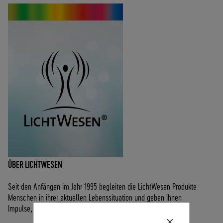
ÜBER LICHTWESEN
Seit den Anfängen im Jahr 1995 begleiten die LichtWesen Produkte
Menschen in ihrer aktuellen Lebenssituation und geben ihnen
Impulse, die sie voranbringen.