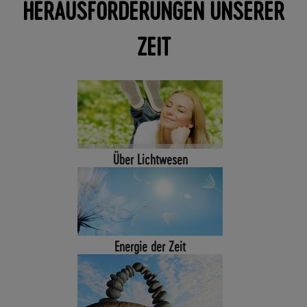
HERAUSFORDERUNGEN UNSERER
O
F
R
ZEIT
E
I
A
B
7
0
,
-
Über Lichtwesen
€
W
A
R
E
Energie der Zeit
N
W
E
R
T