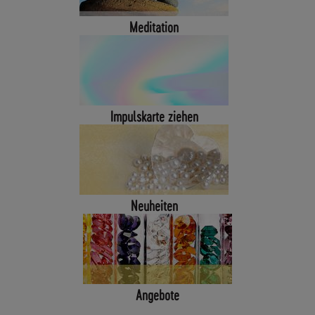
F
Meditation
Ü
R
E
N
D
K
Impulskarte ziehen
U
N
D
E
N
B
Neuheiten
E
I
M
V
E
R
Angebote
S