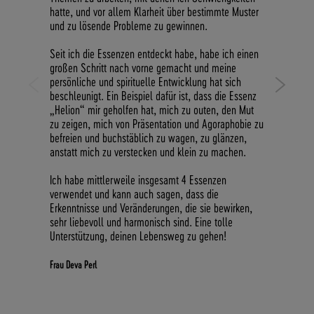
hatte, und vor allem Klarheit über bestimmte Muster
m
und zu lösende Probleme zu gewinnen.
Ei
w
Seit ich die Essenzen entdeckt habe, habe ich einen
w
großen Schritt nach vorne gemacht und meine
persönliche und spirituelle Entwicklung hat sich
I
beschleunigt. Ein Beispiel dafür ist, dass die Essenz
e
„Helion“ mir geholfen hat, mich zu outen, den Mut
e
zu zeigen, mich von Präsentation und Agoraphobie zu
v
befreien und buchstäblich zu wagen, zu glänzen,
d
anstatt mich zu verstecken und klein zu machen.
C
Ich habe mittlerweile insgesamt 4 Essenzen
I
verwendet und kann auch sagen, dass die
d
Erkenntnisse und Veränderungen, die sie bewirken,
K
sehr liebevoll und harmonisch sind. Eine tolle
Unterstützung, deinen Lebensweg zu gehen!
Fr
Frau Deva Perl