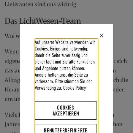
Lieferanten sind uns wichtig.
F
Ü
Das LichtWesen-Team
R
E
N
Wie wird man ein harmonisches Team?
D
Close
Auf unserer Website verwenden wir
Cookie
K
Bar
Cookies. Einige sind notwendig,
Wenn es bei LichtWesen darum geht, sein
U
damit die Seite zuverlässig und
N
eigenes, wahres Wesen zu erkennen, bezieht sich
sicher läuft und Sie alle Funktionen
D
und Angebote nutzen können.
das auch ganz praktisch auf den beruflichen
E
Andere helfen uns, die Seite zu
N
Alltag bei LichtWesen. Daher nutzen wir auch die
verbessern. Bitte stimmen Sie der
B
Verwendung zu.
Cookie Policy
Herausforderungen im beruflichen Miteinander,
E
I
um uns weiter zu entwickeln.
M
COOKIES
V
AKZEPTIEREN
Viele Kolleginnen arbeiten schon seit vielen
E
R
Jahren bei LichtWesen. Einige sind sogar schon
S
BENUTZERDEFINIERTE