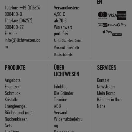
EN
Telefon:
+49 (0)6257
Versandkosten:
908400-0
4,90 €
Telefax:
(06257)
ab 70 €
908400-22
Warenwert
E-Mail:
portofrei
info@lichtwesen.co
für Endkunden beim
m
Versand innerhalb
Deutschlands
PRODUKTE
ÜBER
SERVICES
LICHTWESEN
Angebote
Kontakt
Essenzen
Infoblog
Newsletter
Schmuck
Die Gründer
Mein Konto
Kristalle
Termine
Händler in Ihrer
Energieengel
AGB
Nähe
Bücher und mehr
Versand
Nackenkissen
Widerrufsbelehru
Sets
ng
Für Tiere
Datenschutz