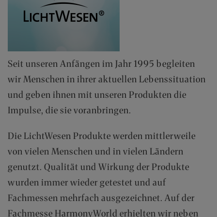
(
0
)
6
2
5
Seit unseren Anfängen im Jahr 1995 begleiten
7
wir Menschen in ihrer aktuellen Lebenssituation
-
9
und geben ihnen mit unseren Produkten die
0
Impulse, die sie voranbringen.
8
4
0
Die LichtWesen Produkte werden mittlerweile
0
von vielen Menschen und in vielen Ländern
-
0
genutzt. Qualität und Wirkung der Produkte
P
wurden immer wieder getestet und auf
O
Fachmessen mehrfach ausgezeichnet. Auf der
R
T
Fachmesse HarmonyWorld erhielten wir neben