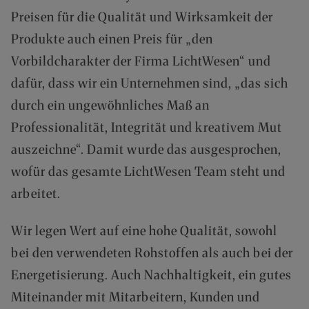
O
Preisen für die Qualität und Wirksamkeit der
F
R
Produkte auch einen Preis für „den
E
Vorbildcharakter der Firma LichtWesen“ und
I
A
dafür, dass wir ein Unternehmen sind, „das sich
B
durch ein ungewöhnliches Maß an
7
0
Professionalität, Integrität und kreativem Mut
,
auszeichne“. Damit wurde das ausgesprochen,
-
€
wofür das gesamte LichtWesen Team steht und
W
arbeitet.
A
R
Wir legen Wert auf eine hohe Qualität, sowohl
E
N
bei den verwendeten Rohstoffen als auch bei der
W
Energetisierung. Auch Nachhaltigkeit, ein gutes
E
R
Miteinander mit Mitarbeitern, Kunden und
T