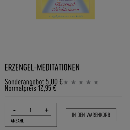
(
0
)
6
2
5
7
-
Zum
9
Anfang
0
ERZENGEL-MEDITATIONEN
der
8
Bildergalerie
4
springen
Sonderangebot
5,00 €
0
Bewertung:
Normalpreis
12,95 €
0%
0
-
0
P
-
+
1
O
IN DEN WARENKORB
R
ANZAHL
T