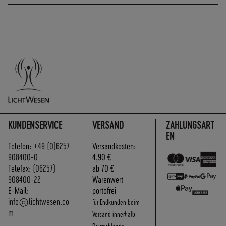
A
N
D
I
N
N
E
R
H
A
L
KUNDENSERVICE
VERSAND
ZAHLUNGSART
B
EN
D
Telefon:
+49 (0)6257
Versandkosten:
E
908400-0
4,90 €
U
Telefax:
(06257)
ab 70 €
T
908400-22
Warenwert
S
E-Mail:
portofrei
C
info@lichtwesen.co
für Endkunden beim
H
m
Versand innerhalb
L