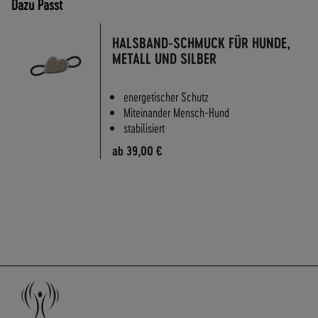
Dazu Passt
A
N
D
HALSBAND-SCHMUCK FÜR HUNDE,
I
METALL UND SILBER
N
N
energetischer Schutz
E
Miteinander Mensch-Hund
R
stabilisiert
H
A
ab
39,00 €
L
B
D
E
U
T
S
C
H
L