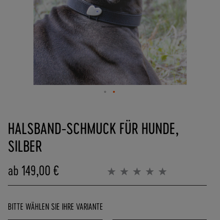
(
0
)
6
2
5
7
-
9
0
Zum
8
Anfang
HALSBAND-SCHMUCK FÜR HUNDE,
4
der
0
Bildergalerie
SILBER
0
springen
-
ab
149,00 €
0
Bewertung:
0%
P
O
R
BITTE WÄHLEN SIE IHRE VARIANTE
T