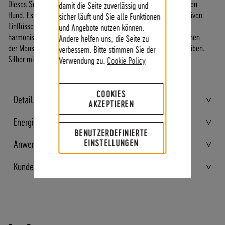
Dieses Schmuckstück ist der energetische
Allwetterschutz
für den
damit die Seite zuverlässig und
F
Hund. Es schützt sein Energiesystem vor belastenden und negativen
sicher läuft und Sie alle Funktionen
Ü
Einflüssen. Gleichzeitig stabilisiert es ängstliche Hunde und
und Angebote nutzen können.
R
harmonisiert die Hund-Mensch-Beziehung. In Situationen, in denen
Andere helfen uns, die Seite zu
E
der Mensch gestresst ist, kann der Hund trotzdem entspannt bleiben.
verbessern. Bitte stimmen Sie der
N
Silber mit Zirkonia
Verwendung zu.
Cookie Policy
D
K
U
COOKIES
Details
N
AKZEPTIEREN
D
Energien
E
N
BENUTZERDEFINIERTE
EINSTELLUNGEN
B
Anwendungen
E
I
Kundenbewertungen
M
V
E
R
S