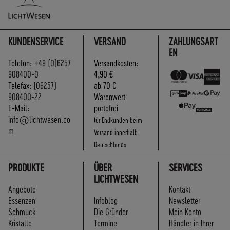
A
N
D
S
KUNDENSERVICE
VERSAND
ZAHLUNGSART
EN
Telefon:
+49 (0)6257
Versandkosten:
908400-0
4,90 €
Telefax:
(06257)
ab 70 €
908400-22
Warenwert
E-Mail:
portofrei
info@lichtwesen.co
für Endkunden beim
m
Versand innerhalb
Deutschlands
PRODUKTE
ÜBER
SERVICES
LICHTWESEN
Angebote
Kontakt
Essenzen
Infoblog
Newsletter
Schmuck
Die Gründer
Mein Konto
Kristalle
Termine
Händler in Ihrer