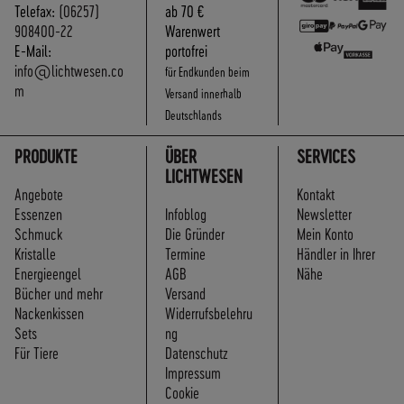
A
Telefax:
(06257)
ab 70 €
N
908400-22
Warenwert
D
E-Mail:
portofrei
S
info@lichtwesen.co
für Endkunden beim
m
Versand innerhalb
Deutschlands
PRODUKTE
ÜBER
SERVICES
LICHTWESEN
Angebote
Kontakt
Essenzen
Infoblog
Newsletter
Schmuck
Die Gründer
Mein Konto
Kristalle
Termine
Händler in Ihrer
Energieengel
AGB
Nähe
Bücher und mehr
Versand
Nackenkissen
Widerrufsbelehru
Sets
ng
Für Tiere
Datenschutz
Impressum
Cookie