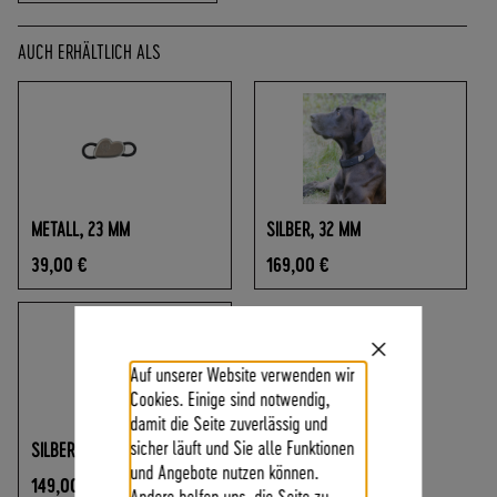
O
F
AUCH ERHÄLTLICH ALS
R
E
I
A
B
7
0
,
METALL, 23 MM
SILBER, 32 MM
-
39,00 €
169,00 €
€
W
A
R
Close
E
Auf unserer Website verwenden wir
Cookie
Bar
N
Cookies. Einige sind notwendig,
W
damit die Seite zuverlässig und
E
sicher läuft und Sie alle Funktionen
SILBER, 23 MM
R
und Angebote nutzen können.
149,00 €
T
Andere helfen uns, die Seite zu