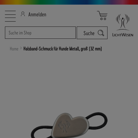
Direkt
B
Navigation
Mein Warenkorb
Anmelden
zum
E
umschalten
Inhalt
S
Suche
Suche
Suche
T
E
L
Home
Halsband-Schmuck für Hunde Metall, groß (32 mm)
L
-
Zum
H
Ende
O
der
T
Bildergalerie
L
springen
I
N
E
:
+
4
9