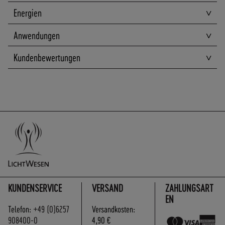
A
Energien
N
D
Anwendungen
I
N
Kundenbewertungen
N
E
R
H
A
L
B
D
E
U
T
S
KUNDENSERVICE
VERSAND
ZAHLUNGSART
C
EN
H
Telefon:
+49 (0)6257
Versandkosten:
L
908400-0
4,90 €