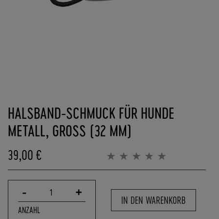
(
0
)
6
2
5
7
-
Zum
9
Anfang
0
HALSBAND-SCHMUCK FÜR HUNDE
der
8
Bildergalerie
4
METALL, GROSS (32 MM)
springen
0
0
39,00 €
Bewertung:
-
0%
0
P
O
-
+
1
IN DEN WARENKORB
R
ANZAHL
T