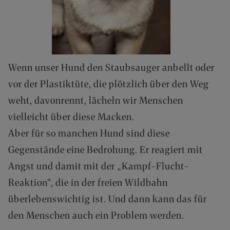
(
0
)
6
2
5
Wenn unser Hund den Staubsauger anbellt oder
7
vor der Plastiktüte, die plötzlich über den Weg
-
9
weht, davonrennt, lächeln wir Menschen
0
vielleicht über diese Macken.
8
4
Aber für so manchen Hund sind diese
0
Gegenstände eine Bedrohung. Er reagiert mit
0
-
Angst und damit mit der „Kampf-Flucht-
0
Reaktion“, die in der freien Wildbahn
P
überlebenswichtig ist. Und dann kann das für
O
R
den Menschen auch ein Problem werden.
T