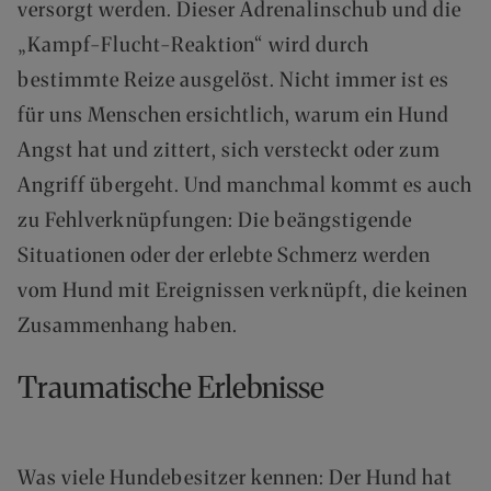
versorgt werden. Dieser Adrenalinschub und die
F
„Kampf-Flucht-Reaktion“ wird durch
Ü
R
bestimmte Reize ausgelöst. Nicht immer ist es
E
für uns Menschen ersichtlich, warum ein Hund
N
D
Angst hat und zittert, sich versteckt oder zum
K
Angriff übergeht. Und manchmal kommt es auch
U
N
zu Fehlverknüpfungen: Die beängstigende
D
Situationen oder der erlebte Schmerz werden
E
N
vom Hund mit Ereignissen verknüpft, die keinen
B
Zusammenhang haben.
E
I
Traumatische Erlebnisse
M
V
E
R
Was viele Hundebesitzer kennen: Der Hund hat
S