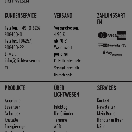
KUNDENSERVICE
VERSAND
ZAHLUNGSART
EN
Telefon:
+49 (0)6257
Versandkosten:
908400-0
4,90 €
Telefax:
(06257)
ab 70 €
908400-22
Warenwert
E-Mail:
portofrei
info@lichtwesen.co
für Endkunden beim
m
Versand innerhalb
Deutschlands
PRODUKTE
ÜBER
SERVICES
LICHTWESEN
Angebote
Kontakt
Essenzen
Infoblog
Newsletter
Schmuck
Die Gründer
Mein Konto
Kristalle
Termine
Händler in Ihrer
Energieengel
AGB
Nähe