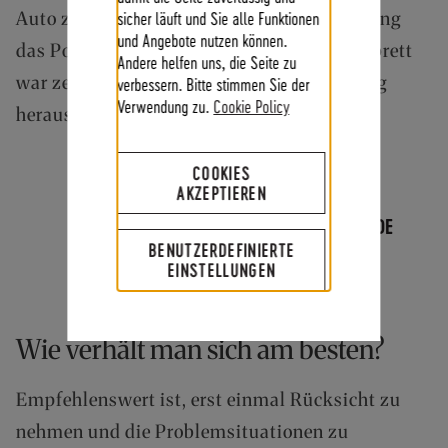
sicher läuft und Sie alle Funktionen
Auto zurück gelassen. Als er wiederkam, hing
und Angebote nutzen können.
das Polster aus den Sitzen, das Armaturenbrett
Andere helfen uns, die Seite zu
war zerbissen und sogar die Türverkleidung
verbessern. Bitte stimmen Sie der
Verwendung zu.
Cookie Policy
herausgerissen.
COOKIES
AKZEPTIEREN
KEINE ANGST! SPRAY FÜR HUNDE
BENUTZERDEFINIERTE
EINSTELLUNGEN
Wie verhält man sich am besten?
Empfehlenswert ist, erst einmal Rücksicht zu
nehmen und die Problemsituationen zu