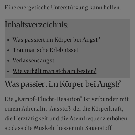
O
Eine energetische Unterstützung kann helfen.
F
R
E
Inhaltsverzeichnis:
I
A
Was passiert im Körper bei Angst?
B
7
Traumatische Erlebnisset
0
Verlassensangst
,
-
Wie verhält man sich am besten?
€
W
Was passiert im Körper bei Angst?
A
R
Die „Kampf-Flucht-Reaktion“ ist verbunden mit
E
N
einem Adrenalin-Ausstoß, der die Körperkraft,
W
die Herztätigkeit und die Atemfrequenz erhöhen,
E
R
so dass die Muskeln besser mit Sauerstoff
T