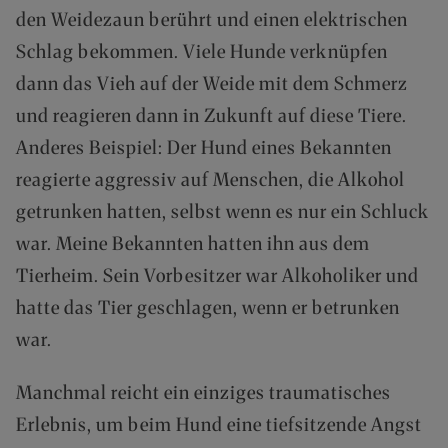
A
den Weidezaun berührt und einen elektrischen
N
Schlag bekommen. Viele Hunde verknüpfen
D
I
dann das Vieh auf der Weide mit dem Schmerz
N
und reagieren dann in Zukunft auf diese Tiere.
N
E
Anderes Beispiel: Der Hund eines Bekannten
R
reagierte aggressiv auf Menschen, die Alkohol
H
A
getrunken hatten, selbst wenn es nur ein Schluck
L
war. Meine Bekannten hatten ihn aus dem
B
Tierheim. Sein Vorbesitzer war Alkoholiker und
D
E
hatte das Tier geschlagen, wenn er betrunken
U
war.
T
S
C
Manchmal reicht ein einziges traumatisches
H
Erlebnis, um beim Hund eine tiefsitzende Angst
L