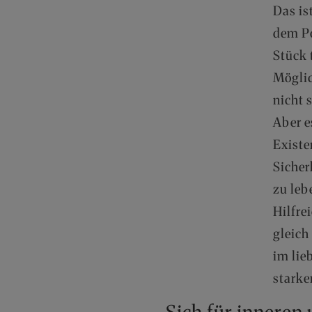
Das is
dem Po
Stück 
Möglic
nicht 
Aber e
Existe
Sicher
zu leb
Hilfre
gleich
im lie
starke