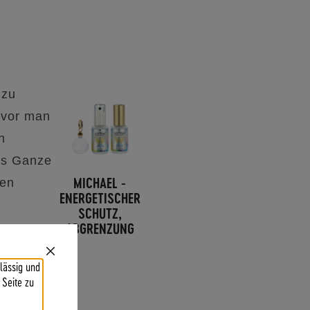
 zu
evor man
n
das Ganze
MICHAEL -
ren
ENERGETISCHER
SCHUTZ,
ABGRENZUNG
n Haufen
Close
lässig und
Cookie
Bar
 Seite zu