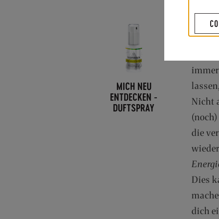
CO
Als Fr
Wie fü
Wenn w
immer 
MICH NEU
lassen
ENTDECKEN -
Nicht 
DUFTSPRAY
(noch)
die ve
wieder
Energi
Dies k
machen
dich e