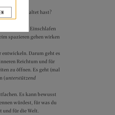
EN
Potential entfaltet hast?
ann?
s und vor dem Einschlafen
beim spazieren gehen wirken
r entwickeln. Darum geht es
n inneren Reichtum und für
iten zu öffnen. Es geht (mal
n (
unterstützend
ntfachen. Es kann bewusst
rennen würdest, für was du
t und für die Welt.