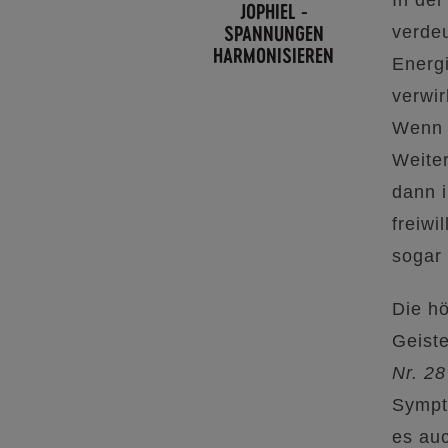
JOPHIEL -
SPANNUNGEN
verde
HARMONISIEREN
Energi
verwir
Wenn 
Weiter
dann 
freiwi
sogar 
Die hö
Geiste
Nr. 28
Sympto
es auc