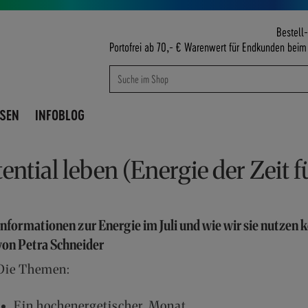
Bestell-
Portofrei ab 70,- € Warenwert für Endkunden bei
Suche
Suche
ISEN
INFOBLOG
ential leben (Energie der Zeit f
Informationen zur Energie im Juli und wie wir sie nutzen
von Petra Schneider
Die Themen:
Ein hochenergetischer Monat