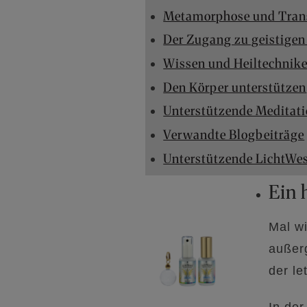
Metamorphose und Tran
Der Zugang zu geistigen 
Wissen und Heiltechnike
Den Körper unterstützen
Unterstützende Meditat
Verwandte Blogbeiträge
Unterstützende LichtWe
Ein 
Mal wi
außerg
der le
In der