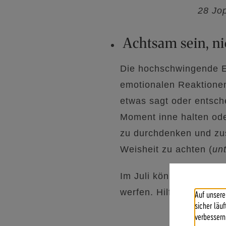
28 Jop
Achtsam sein, ni
Die hochschwingende E
emotionalen Reaktionen
etwas sagt oder entsche
Moment inne halten ode
zu durchdenken und zusä
Weisheit zu achten (
un
Im Juli können auch un
werfen. Hilfreich ist d
Auf unsere
sicher läu
verbessern
Sein