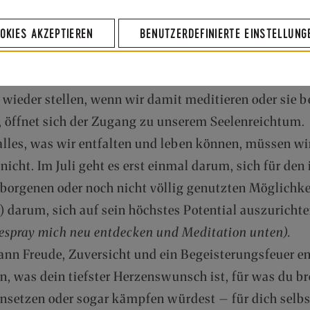
OKIES AKZEPTIEREN
BENUTZERDEFINIERTE EINSTELLUNG
age für den Juli kam: Wie ist es, wenn du dein größtes 
hlst du dich dann? Was tust du dann? Wie lebst du d
ir in diese Fragen eintauchen, sie während des Tage
wieder stellen, wenn wir damit meditieren oder sie 
, öffnet sich der Zugang zu unserem Seelenreichtum.
alles, was wir entfalten und leben können, müssen wi
 nicht. Im Juli geht es erst einmal darum, sich für de
rborgenen oder noch nicht völlig genutzten Möglichke
) darum, sich auf sein höchstes Potential auszurichte
espray mich neu entdecken und Meditation unten).
ann Freude, Zuversicht und ein Begeisterungsfeuer e
, was dein tiefster Herzenswunsch ist, für was du b
insetzen oder sogar kämpfen würdest – für dich selbs