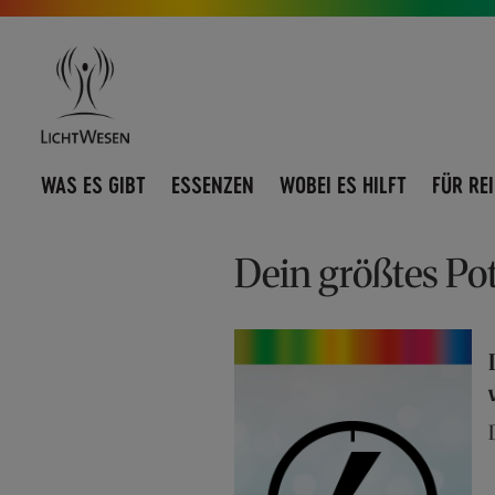
Direkt
Navigation
zum
umschalten
Inhalt
WAS ES GIBT
ESSENZEN
WOBEI ES HILFT
FÜR RE
Dein größtes Pot