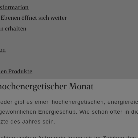
sformation
Ebenen öffnet sich weiter
n erhalten
ion
sen Produkte
hochenergetischer Monat
eder gibt es einen hochenergetischen, energiere
ewöhnlichen Energieschub. Wie schon öfter in die
tzte des Jahres sein.
 chinesischen Astrologie leben wir im Zeichen des