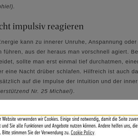
hiel).
cht impulsiv reagieren
nergie kann zu innerer Unruhe, Anspannung oder
 führen, aus der heraus man vorschnell agiert. B
idet, sollte man erst einmal tief durchatmen, eine
r eine Nacht drüber schlafen. Hilfreich ist auch 
tzlich auf die Impulse der Intuition und der inne
terstützend Nr. 25 Michael)
.
erwartete Ereignisse eintreten, die Pläne über de
eshalb, Platz im Terminkalender einzuplanen.
r Website verwenden wir Cookies. Einige sind notwendig, damit die Seite zuver
ft und Sie alle Funktionen und Angebote nutzen können. Andere helfen uns, die
. Bitte stimmen Sie der Verwendung zu.
Cookie Policy
 größtes Potential entdecken