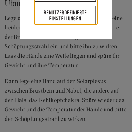
Übung zum Thema
BENUTZERDEFINIERTE
EINSTELLUNGEN
Lege oder setze dich bequem hin und lege deine
beiden Hände auf das Herzchakra in der Mitte
der Brust. Lade dann den magenta
Schöpfungsstrahl ein und bitte ihn zu wirken.
Lass die Hände eine Weile liegen und spüre ihr
Gewicht und ihre Temperatur.
Dann lege eine Hand auf den Solarplexus
zwischen Brustbein und Nabel, die andere auf
den Hals, das Kehlkopfchakra. Spüre wieder das
Gewicht und die Temperatur der Hände und bitte
den Schöpfungsstrahl zu wirken.