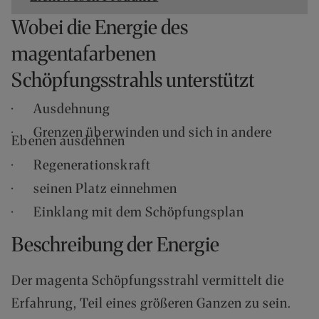
F
Wobei die Energie des
Ü
R
magentafarbenen
E
Schöpfungsstrahls unterstützt
N
D
K
· Ausdehnung
U
· Grenzen überwinden und sich in andere
N
Ebenen ausdehnen
D
· Regenerationskraft
E
N
· seinen Platz einnehmen
B
· Einklang mit dem Schöpfungsplan
E
I
Beschreibung der Energie
M
V
Der magenta Schöpfungsstrahl vermittelt die
E
R
Erfahrung, Teil eines größeren Ganzen zu sein.
S