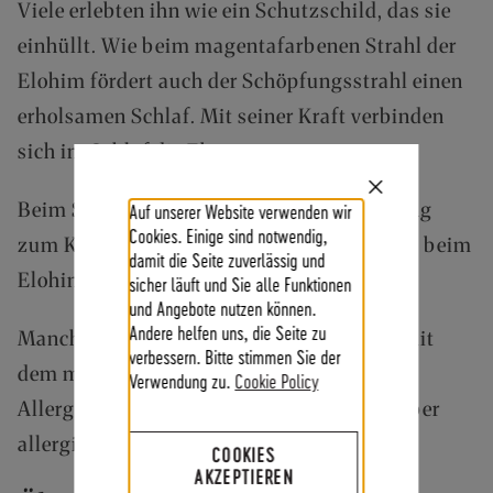
Viele erlebten ihn wie ein Schutzschild, das sie
einhüllt. Wie beim magentafarbenen Strahl der
Elohim fördert auch der Schöpfungsstrahl einen
erholsamen Schlaf. Mit seiner Kraft verbinden
sich im Schlaf die Ebenen.
Close
Beim Schöpfungsstrahl wird die Verbindung
Auf unserer Website verwenden wir
Cookie
Bar
Cookies. Einige sind notwendig,
zum Körper und zur Erde stärker betont als beim
damit die Seite zuverlässig und
Elohimstrahl.
sicher läuft und Sie alle Funktionen
und Angebote nutzen können.
Andere helfen uns, die Seite zu
Manche Anwender berichteten, dass sich mit
verbessern. Bitte stimmen Sie der
dem magentafarbenen Schöpfungsstrahl
Verwendung zu.
Cookie Policy
Allergien lösten oder sie toleranter gegenüber
allergieauslösenden Stoffen wurden.
COOKIES
AKZEPTIEREN