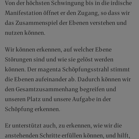
Von der höchsten Schwingung bis in die irdische
A
N
Manifestation öffnet er den Zugang, so dass wir
D
das Zusammenspiel der Ebenen verstehen und
I
N
nutzen können.
N
E
Wir können erkennen, auf welcher Ebene
R
H
Störungen sind und wie sie gelöst werden
A
können. Der magenta Schöpfungsstrahl stimmt
L
B
die Ebenen aufeinander ab. Dadurch können wir
D
den Gesamtzusammenhang begreifen und
E
unseren Platz und unsere Aufgabe in der
U
T
Schöpfung erkennen.
S
C
Er unterstützt auch, zu erkennen, wie wir die
H
L
anstehenden Schritte erfüllen können, und hilft,