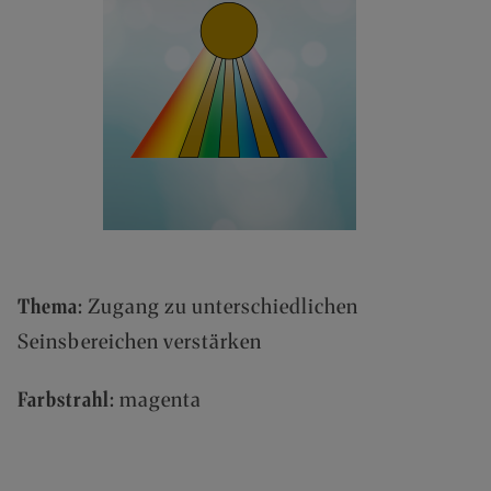
(
0
)
6
2
5
7
-
9
0
8
4
0
Thema:
Zugang zu unterschiedlichen
0
Seinsbereichen verstärken
-
0
Farbstrahl:
magenta
P
O
R
T