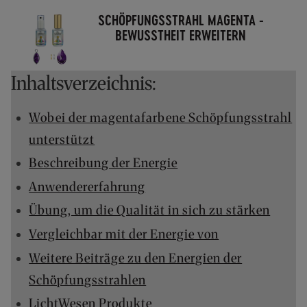
O
SCHÖPFUNGSSTRAHL MAGENTA -
F
BEWUSSTHEIT ERWEITERN
R
E
I
Inhaltsverzeichnis:
A
B
7
Wobei der magentafarbene Schöpfungsstrahl
0
unterstützt
,
-
Beschreibung der Energie
€
W
Anwendererfahrung
A
Übung, um die Qualität in sich zu stärken
R
E
Vergleichbar mit der Energie von
N
Weitere Beiträge zu den Energien der
W
E
Schöpfungsstrahlen
R
LichtWesen Produkte
T