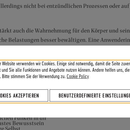
 allerdings nicht bei entzündlichen Prozessen oder au
stärkt auch die Wahrnehmung für den Körper und sein
he Belastungen besser bewältigen. Eine Anwenderin e
d sie dadurch wieder normal essen konnte.
r Website verwenden wir Cookies. Einige sind notwendig, damit die Seite zuver
ft und Sie alle Funktionen und Angebote nutzen können. Andere helfen uns, die
. Bitte stimmen Sie der Verwendung zu.
Cookie Policy
rahl ein und bitte ihn, dich auf allen Ebenen deines 
OKIES AKZEPTIEREN
BENUTZERDEFINIERTE EINSTELLUNG
 dir zu jedem Bereich einen Zettel machst und ihn wie
lichen Funken in dir
chstes Bewusstsein
re Selbst