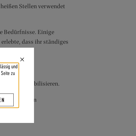
f heißen Stellen verwendet
e Bedürfnisse. Einige
rlebte, dass ihr ständiges
Close
lässig und
Cookie
Bar
 Seite zu
Wesens zu stabilisieren.
EN
 Leitersprossen