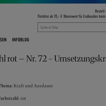
Bestell-
Portofrei ab 70,- € Warenwert für Endkunden bei
Suche
Suche
ISEN
INFOBLOG
l rot – Nr. 72 - Umsetzungskr
Thema:
Kraft und Ausdauer
Farbstrahl:
rot