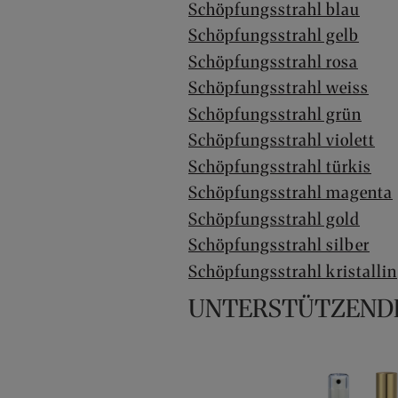
Schöpfungsstrahl blau
Schöpfungsstrahl gelb
Schöpfungsstrahl rosa
Schöpfungsstrahl weiss
Schöpfungsstrahl grün
Schöpfungsstrahl violett
Schöpfungsstrahl türkis
Schöpfungsstrahl magenta
Schöpfungsstrahl gold
Schöpfungsstrahl silber
Schöpfungsstrahl kristallin
UNTERSTÜTZEND