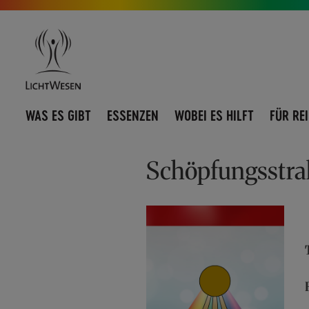
Direkt
Navigation
zum
umschalten
Inhalt
WAS ES GIBT
ESSENZEN
WOBEI ES HILFT
FÜR RE
Schöpfungsstrah