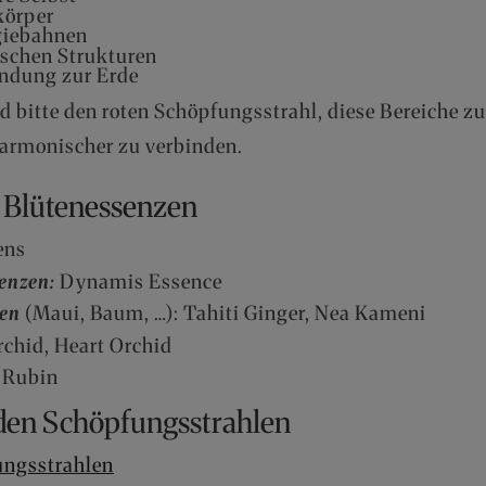
körper
rgiebahnen
sischen Strukturen
bindung zur Erde
d bitte den roten Schöpfungsstrahl, diese Bereiche zu
harmonischer zu verbinden.
n Blütenessenzen
ens
senzen:
Dynamis Essence
zen
(Maui, Baum, …): Tahiti Ginger, Nea Kameni
chid, Heart Orchid
 Rubin
 den Schöpfungsstrahlen
ungsstrahlen