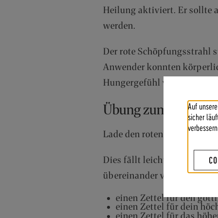
Heilung aktiviert. Er sollte
werden.
Der rote Schöpfungsstrahl 
Anwender konnten körperlic
Hungergefühl verschwand un
Auf unsere
Übung zum Thema
sicher läu
verbessern
Lade den roten Schöpfungsst
CO
Dies fällt leichter, wenn du
übereinander vor dich legst:
einen Zettel für den gött
einen Zettel für dein hö
einen Zettel für das höhe