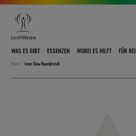
Direkt
Navigation
zum
umschalten
Inhalt
WAS ES GIBT
ESSENZEN
WOBEI ES HILFT
FÜR RE
Home
Inner Glow Raumkristall
Zum
Ende
der
Bildergalerie
springen