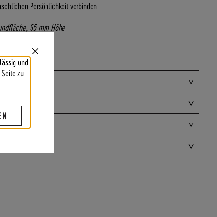
nschlichen Persönlichkeit verbinden
rundfläche, 65 mm Höhe
reicht
Close
lässig und
Cookie
Bar
 Seite zu
EN