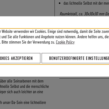
das lichtvolle Selbst mit der me
Raumkristall, ca. 30x30x30 mm G
limited edition - nur solange Vorrat 
r Website verwenden wir Cookies. Einige sind notwendig, damit die Seite zuver
ft und Sie alle Funktionen und Angebote nutzen können. Andere helfen uns, die
Details
. Bitte stimmen Sie der Verwendung zu.
Cookie Policy
 Lächeln auf den Lippen, weil man
Energien
 stiller Freude, ohne speziellen
OKIES AKZEPTIEREN
BENUTZERDEFINIERTE EINSTELLUNG
ollen Zustand des Seins ist.
Anwendungen
 unseren Umgang mit dem Leben: Wir
eben und gehetzt zu sein, können
Kundenbewertungen
en über alle Seinsebenen mit dem
chtvolle Selbst und die menschliche
rper sich auch leichter an eine
h unser Da-Sein eine lichtvollere