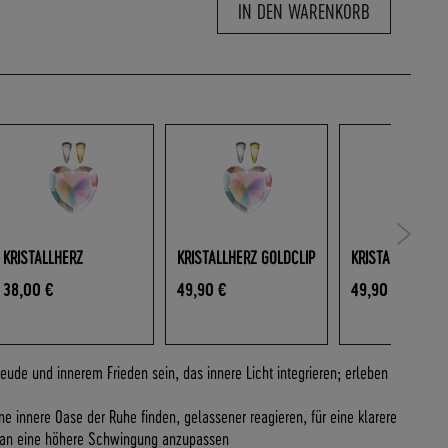
IN DEN WARENKORB
KRISTALLHERZ
KRISTALLHERZ GOLDCLIP
KRISTALLHERZ SI
38,00 €
49,90 €
49,90 €
Freude und innerem Frieden sein, das innere Licht integrieren; erleben
ne innere Oase der Ruhe finden, gelassener reagieren, für eine klarere
 an eine höhere Schwingung anzupassen