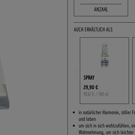
ANZAHL
AUCH ERHÄLTLICH ALS
SPRAY
29,90 €
99,67 €
/ 100 ml
in natürlicher Harmonie, stiller 
und leben
um sich in sich wohlzufühlen, ei
Wahrnehmung, um sich leichter