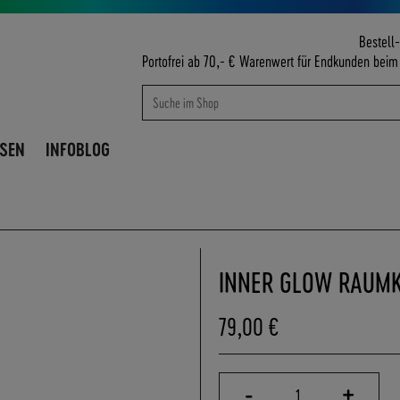
Bestell-
Portofrei ab 70,- € Warenwert für Endkunden bei
Suche
Suche
ISEN
INFOBLOG
INNER GLOW RAUMK
79,00 €
-
+
1