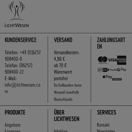
A
N
D
S
KUNDENSERVICE
VERSAND
ZAHLUNGSART
EN
Telefon:
+49 (0)6257
Versandkosten:
908400-0
4,90 €
Telefax:
(06257)
ab 70 €
908400-22
Warenwert
E-Mail:
portofrei
info@lichtwesen.co
für Endkunden beim
m
Versand innerhalb
Deutschlands
PRODUKTE
ÜBER
SERVICES
LICHTWESEN
Angebote
Kontakt
Essenzen
Infoblog
Newsletter