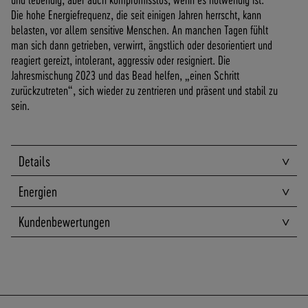
A
Die hohe Energiefrequenz, die seit einigen Jahren herrscht, kann
N
belasten, vor allem sensitive Menschen. An manchen Tagen fühlt
D
man sich dann getrieben, verwirrt, ängstlich oder desorientiert und
I
reagiert gereizt, intolerant, aggressiv oder resigniert. Die
N
Jahresmischung 2023 und das Bead helfen, „einen Schritt
N
zurückzutreten“, sich wieder zu zentrieren und präsent und stabil zu
E
sein.
R
H
A
Details
L
B
Energien
D
E
U
Kundenbewertungen
T
S
C
H
L