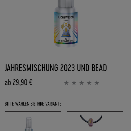
(
0
)
6
2
5
7
-
Zum
9
Anfang
0
JAHRESMISCHUNG 2023 UND BEAD
der
8
Bildergalerie
4
springen
ab
29,90 €
0
Bewertung:
0%
0
-
0
BITTE WÄHLEN SIE IHRE VARIANTE
P
O
R
T