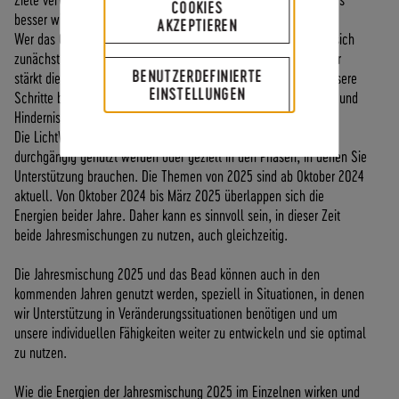
COOKIES
A
besser wird.
AKZEPTIEREN
N
Wer das Gewohnte verlässt, um neue Wege zu gehen, bewegt sich
D
zunächst auf unsicherem Terrain und braucht Kraft und Mut. Hier
I
BENUTZERDEFINIERTE
stärkt die Jahresmischung das Selbstvertrauen und lässt uns unsere
N
EINSTELLUNGEN
Schritte beherzter angehen, so dass wir unsere Zweifel, Ängste und
N
Hindernisse leichter überwinden.
E
Die LichtWesen Jahresenergie kann während des ganzen Jahres
R
durchgängig genutzt werden oder gezielt in den Phasen, in denen Sie
H
Unterstützung brauchen. Die Themen von 2025 sind ab Oktober 2024
A
aktuell. Von Oktober 2024 bis März 2025 überlappen sich die
L
Energien beider Jahre. Daher kann es sinnvoll sein, in dieser Zeit
B
beide Jahresmischungen zu nutzen, auch gleichzeitig.
D
E
Die Jahresmischung 2025 und das Bead können auch in den
U
kommenden Jahren genutzt werden, speziell in Situationen, in denen
T
wir Unterstützung in Veränderungssituationen benötigen und um
S
unsere individuellen Fähigkeiten weiter zu entwickeln und sie optimal
C
zu nutzen.
H
L
Wie die Energien der Jahresmischung 2025 im Einzelnen wirken und