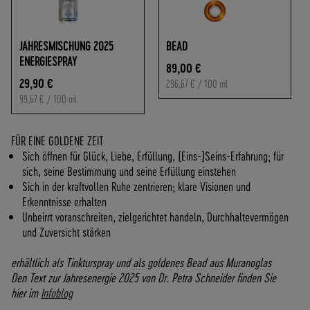
O
F
R
JAHRESMISCHUNG 2025
BEAD
E
ENERGIESPRAY
I
89,00 €
A
29,90 €
296,67 €
/ 100 ml
B
99,67 €
/ 100 ml
7
0
FÜR EINE GOLDENE ZEIT
,
Sich öffnen für Glück, Liebe, Erfüllung, (Eins-)Seins-Erfahrung; für
-
sich, seine Bestimmung und seine Erfüllung einstehen
€
Sich in der kraftvollen Ruhe zentrieren; klare Visionen und
W
Erkenntnisse erhalten
A
Unbeirrt voranschreiten, zielgerichtet handeln, Durchhaltevermögen
R
und Zuversicht stärken
E
N
erhältlich als Tinkturspray und als
goldenes Bead aus Muranoglas
W
Den Text zur Jahresenergie 2025 von Dr. Petra Schneider finden Sie
E
hier im
Infoblog
R
T