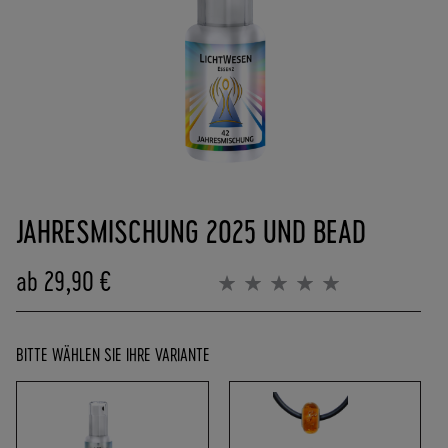
(
0
)
6
2
5
7
-
Zum
9
Anfang
0
JAHRESMISCHUNG 2025 UND BEAD
der
8
Bildergalerie
4
springen
ab
29,90 €
0
Bewertung:
0%
0
-
0
BITTE WÄHLEN SIE IHRE VARIANTE
P
O
R
T