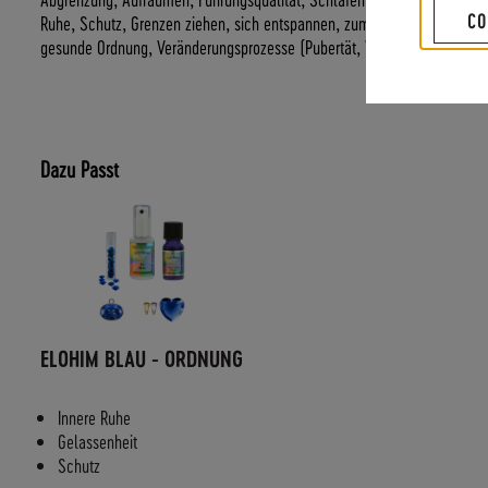
CO
Ruhe, Schutz, Grenzen ziehen, sich entspannen, zum Runterkommen, Sch
gesunde Ordnung, Veränderungsprozesse (Pubertät, Wechseljahre, Rekon
Dazu Passt
ELOHIM BLAU - ORDNUNG
Innere Ruhe
Gelassenheit
Schutz