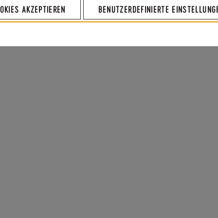
OKIES AKZEPTIEREN
BENUTZERDEFINIERTE EINSTELLUNG
lafstörungen, innerer Frieden,
valeszenz), Insektenstiche,