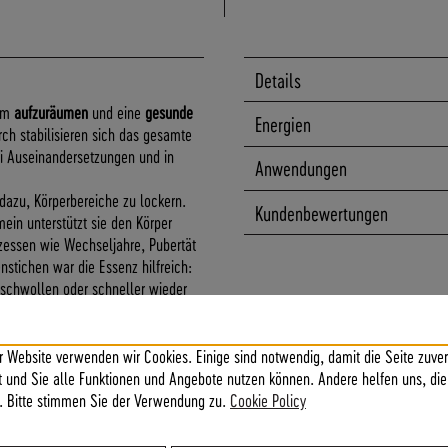
Details
 um
aufzuräumen
und eine
gesunde
Energien
ch stabilisieren sich das gesamte
ei Auseinandersetzungen und in
Anwendungen
dazu, Körperbereiche zu lockern.
Kundenbewertungen
mein unterstützt sie den Körper
zessen wie Wechseljahre, Pubertät
stichen war die Essenz hilfreich:
schwollen oder schneller wieder
r Website verwenden wir Cookies. Einige sind notwendig, damit die Seite zuver
ft und Sie alle Funktionen und Angebote nutzen können. Andere helfen uns, die
. Bitte stimmen Sie der Verwendung zu.
Cookie Policy
nnerer Frieden, Meditation, Innere