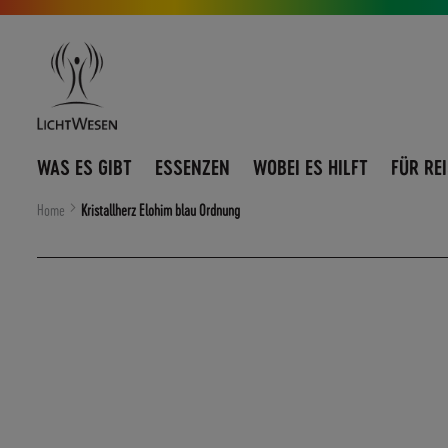
Direkt
Navigation
zum
umschalten
Inhalt
WAS ES GIBT
ESSENZEN
WOBEI ES HILFT
FÜR RE
Home
Kristallherz Elohim blau Ordnung
Zum
Ende
der
Bildergalerie
springen