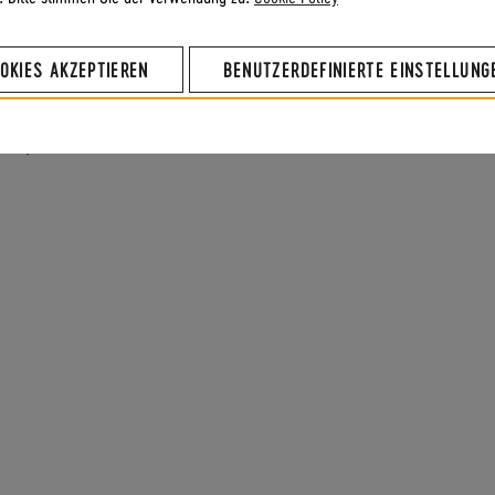
, Wahrnehmung anderer Ebenen,
en, kraftvoll/geerdet/wohl fühlen,
OKIES AKZEPTIEREN
BENUTZERDEFINIERTE EINSTELLUNG
ahrnehmung (fein /grobstofflich),
ng, Menschenkenntnis,
sich mit der Realität anfreunden,
exus,