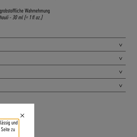
d grobstoffliche Wahrnehmung
uli - 30 ml (= 1 fl oz.)
Close
lässig und
Cookie
Bar
 Seite zu