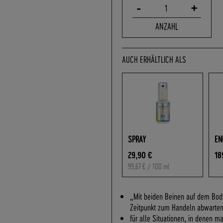
-
+
1
ANZAHL
AUCH ERHÄLTLICH ALS
SPRAY
EN
29,90 €
18
99,67 €
/ 100 ml
„Mit beiden Beinen auf dem Bode
Zeitpunkt zum Handeln abwarten
für alle Situationen, in denen m