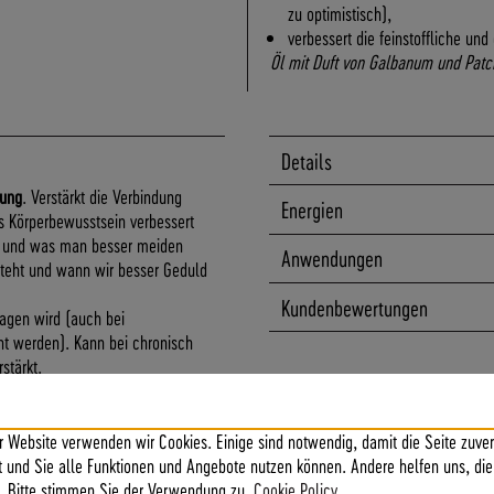
zu optimistisch),
verbessert die feinstoffliche un
Öl mit Duft von Galbanum und Patcho
Details
mung
. Verstärkt die Verbindung
Energien
s Körperbewusstsein verbessert
t und was man besser meiden
Anwendungen
esteht und wann wir besser Geduld
Kundenbewertungen
ragen wird (auch bei
t werden). Kann bei chronisch
stärkt.
r Website verwenden wir Cookies. Einige sind notwendig, damit die Seite zuver
ft und Sie alle Funktionen und Angebote nutzen können. Andere helfen uns, die
. Bitte stimmen Sie der Verwendung zu.
Cookie Policy