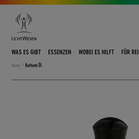
Direkt
Navigation
zum
umschalten
Inhalt
WAS ES GIBT
ESSENZEN
WOBEI ES HILFT
FÜR RE
Home
Kuthumi Öl
Zum
Ende
der
Bildergalerie
springen