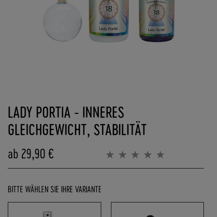
(
0
)
6
2
5
7
-
Zum
9
Anfang
0
LADY PORTIA - INNERES
der
8
Bildergalerie
4
GLEICHGEWICHT, STABILITÄT
springen
0
0
ab
29,90 €
Bewertung:
-
0%
0
P
O
BITTE WÄHLEN SIE IHRE VARIANTE
R
T