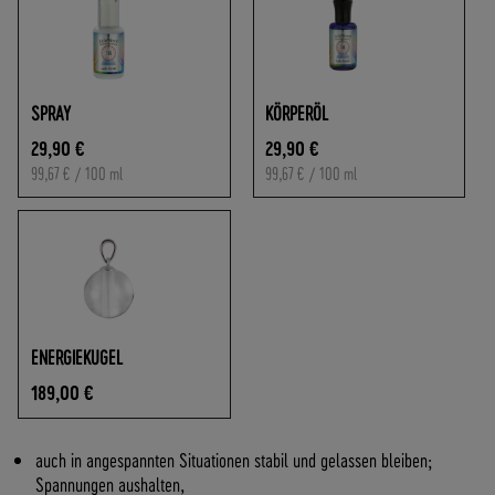
O
F
R
E
I
SPRAY
KÖRPERÖL
A
29,90 €
29,90 €
B
99,67 €
/ 100 ml
99,67 €
/ 100 ml
7
0
,
-
€
W
A
R
ENERGIEKUGEL
E
189,00 €
N
W
E
auch in angespannten Situationen stabil und gelassen bleiben;
R
Spannungen aushalten,
T