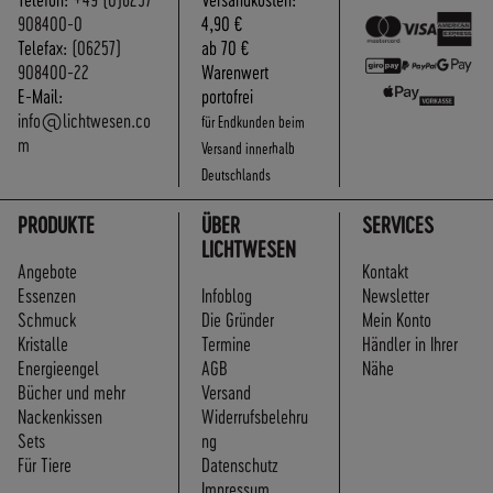
908400-0
4,90 €
Telefax:
(06257)
ab 70 €
908400-22
Warenwert
E-Mail:
portofrei
info@lichtwesen.co
für Endkunden beim
m
Versand innerhalb
Deutschlands
PRODUKTE
ÜBER
SERVICES
LICHTWESEN
Angebote
Kontakt
Essenzen
Infoblog
Newsletter
Schmuck
Die Gründer
Mein Konto
Kristalle
Termine
Händler in Ihrer
Energieengel
AGB
Nähe
Bücher und mehr
Versand
Nackenkissen
Widerrufsbelehru
Sets
ng
Für Tiere
Datenschutz
Impressum