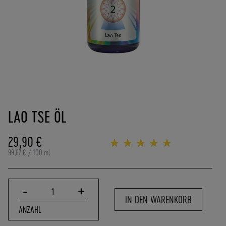
(
0
)
6
2
5
7
-
Zum
9
Anfang
0
LAO TSE ÖL
der
8
Bildergalerie
4
springen
29,90 €
0
Bewertung:
100%
0
99,67 €
/ 100 ml
-
0
P
-
+
1
O
IN DEN WARENKORB
R
ANZAHL
T