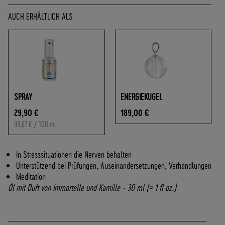
O
F
AUCH ERHÄLTLICH ALS
R
E
I
A
B
7
0
SPRAY
ENERGIEKUGEL
,
29,90 €
189,00 €
-
99,67 €
/ 100 ml
€
W
A
In Stresssituationen die Nerven behalten
R
Unterstützend bei Prüfungen, Auseinandersetzungen, Verhandlungen
E
Meditation
N
Öl mit Duft von Immortelle und Kamille - 30 ml (= 1 fl oz.)
W
E
R
T