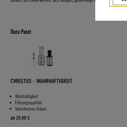
Dazu Passt
CHRISTUS - WAHRHAFTIGKEIT
Wahrhaftigkeit
Führungsqualität
Vaterthemen klären
ab
29,90 €