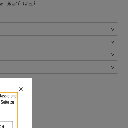
e - 30 ml (= 1 fl oz.)
Close
lässig und
Cookie
Bar
 Seite zu
EN