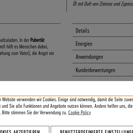
Öl mit Duft von Zistrose und Zypress
Details
aufzuladen. In der
Pubertät
Energien
rell hilft es Menschen dabei,
ehung zum Vater), die Angst vor
Anwendungen
Kundenbewertungen
r Website verwenden wir Cookies. Einige sind notwendig, damit die Seite zuver
, Rücken stärken, Vaterthemen,
ft und Sie alle Funktionen und Angebote nutzen können. Andere helfen uns, die
he Autorität, Selbstfindung, Rückgrat
. Bitte stimmen Sie der Verwendung zu.
Cookie Policy
ob, Durchsetzen in der Gruppe, sich
 einstehen, für sich einstehen,
elbstbewusstsein, sich versklaven
OKIES AKZEPTIEREN
BENUTZERDEFINIERTE EINSTELLUNG