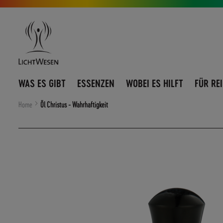
Direkt
Navigation
zum
umschalten
Inhalt
WAS ES GIBT
ESSENZEN
WOBEI ES HILFT
FÜR RE
Home
Öl Christus - Wahrhaftigkeit
Zum
Ende
der
Bildergalerie
springen