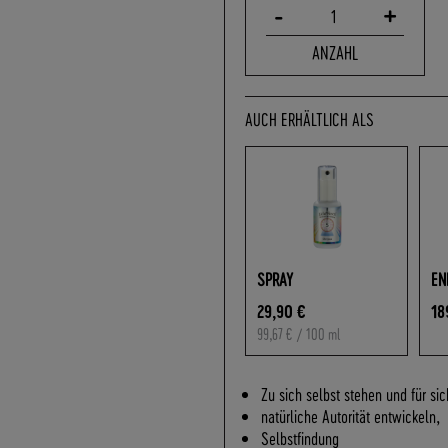
-
+
1
ANZAHL
AUCH ERHÄLTLICH ALS
SPRAY
EN
29,90 €
18
99,67 €
/ 100 ml
Zu sich selbst stehen und für sic
natürliche Autorität entwickeln,
Selbstfindung