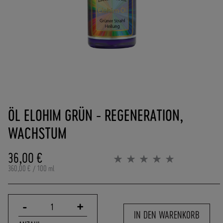
(
0
)
6
2
5
7
-
Zum
9
Anfang
0
ÖL ELOHIM GRÜN - REGENERATION,
der
8
Bildergalerie
4
WACHSTUM
springen
0
0
36,00 €
Bewertung:
-
0%
360,00 €
/ 100 ml
0
P
O
R
-
+
1
IN DEN WARENKORB
T