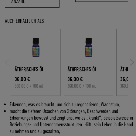
ANZAHL
O
F
R
AUCH ERHÄLTLICH ALS
E
I
A
B
7
0
,
-
ÄTHERISCHES ÖL
ÄTHERISCHES ÖL
ÄTHERIS
€
36,00 €
36,00 €
36,00 €
W
360,00 €
/ 100 ml
360,00 €
/ 100 ml
360,00 €
/
A
R
E
Erkennen, was es braucht, um sich zu regenerieren; Wachstum,
N
macht die tieferen Ursachen von Störungen, Beschwerden und
W
Erkrankungen bewusst und zeigt uns, wo es „krankt“, beispielsweise in
E
Beziehungs- und Unternehmensstrukturen. Hilft, sein Leben in die Hand
R
zu nehmen und zu gestalten,
T