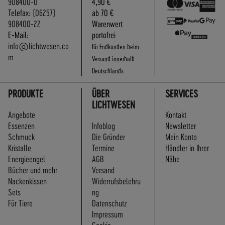
908400-0
4,90 €
Telefax:
(06257)
ab 70 €
908400-22
Warenwert
E-Mail:
portofrei
info@lichtwesen.co
für Endkunden beim
m
Versand innerhalb
Deutschlands
PRODUKTE
ÜBER
SERVICES
LICHTWESEN
Angebote
Kontakt
Essenzen
Infoblog
Newsletter
Schmuck
Die Gründer
Mein Konto
Kristalle
Termine
Händler in Ihrer
Energieengel
AGB
Nähe
Bücher und mehr
Versand
Nackenkissen
Widerrufsbelehru
Sets
ng
Für Tiere
Datenschutz
Impressum
Cookie