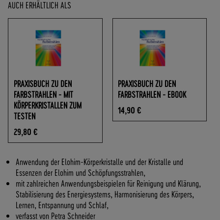
O
AUCH ERHÄLTLICH ALS
F
R
E
I
A
B
7
PRAXISBUCH ZU DEN
PRAXISBUCH ZU DEN
0
FARBSTRAHLEN - MIT
FARBSTRAHLEN - EBOOK
,
KÖRPERKRISTALLEN ZUM
14,90 €
-
TESTEN
€
29,80 €
W
A
R
Anwendung der Elohim-Körperkristalle und der Kristalle und
E
Essenzen der Elohim und Schöpfungsstrahlen,
N
mit zahlreichen Anwendungsbeispielen für Reinigung und Klärung,
W
Stabilisierung des Energiesystems, Harmonisierung des Körpers,
E
Lernen, Entspannung und Schlaf,
R
verfasst von Petra Schneider
T