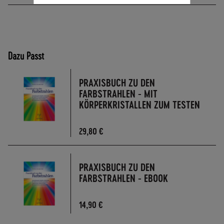
A
N
D
I
N
Dazu Passt
N
E
PRAXISBUCH ZU DEN
R
FARBSTRAHLEN - MIT
H
KÖRPERKRISTALLEN ZUM TESTEN
A
L
B
29,80 €
D
E
U
PRAXISBUCH ZU DEN
T
FARBSTRAHLEN - EBOOK
S
C
H
14,90 €
L