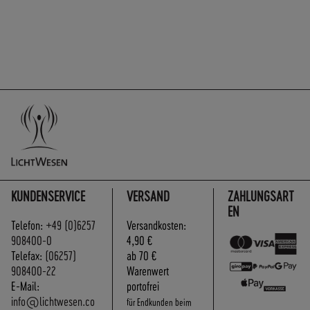
A
N
D
S
KUNDENSERVICE
VERSAND
ZAHLUNGSART
EN
Telefon:
+49 (0)6257
Versandkosten:
908400-0
4,90 €
Telefax:
(06257)
ab 70 €
908400-22
Warenwert
E-Mail:
portofrei
info@lichtwesen.co
für Endkunden beim