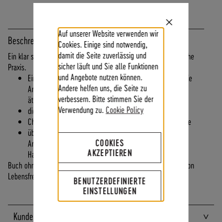
F
Ü
Close
R
Auf unserer Website verwenden wir
Cookie
Beschreibung
Bar
E
Cookies. Einige sind notwendig,
N
damit die Seite zuverlässig und
Ein klar strukturiertes Arbeitsbuch - eine Anleitung für die tägliche
D
sicher läuft und Sie alle Funktionen
Praxis.
K
und Angebote nutzen können.
Einführung in die Elohim- und Schöpfungsstrahlen und die
U
Andere helfen uns, die Seite zu
Anwendung der Kristalle, Körperkristalle, Essenzen und
N
verbessern. Bitte stimmen Sie der
ätherischen Öle
D
Verwendung zu.
Cookie Policy
die Wirkung der Farben
E
Chakren, Reflexzonen, Energiebahnen und Funktionskreise
N
über 50 anschaulich illustrierte und leicht verständliche
B
COOKIES
Anwendungsbeispiele zu den Themen Reinigung,
E
AKZEPTIEREN
Harmonisierung, Stabilität, Lernen und Entspannung
I
Buch ohne Schuber, Spiralbindung, 80 Seiten, LichtWesen Edition
M
Lebensfreude, 2011, ISBN 978-3936102-18-5
BENUTZERDEFINIERTE
V
EINSTELLUNGEN
E
R
Kundenbewertungen
S