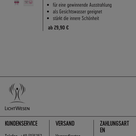
A
für eine gewinnende Ausstrahlung
N
als Gesichtswasser geeignet
D
stärkt die innere Schönheit
S
ab
29,90 €
KUNDENSERVICE
VERSAND
ZAHLUNGSART
EN
Telefon:
+49 (0)6257
Versandkosten: