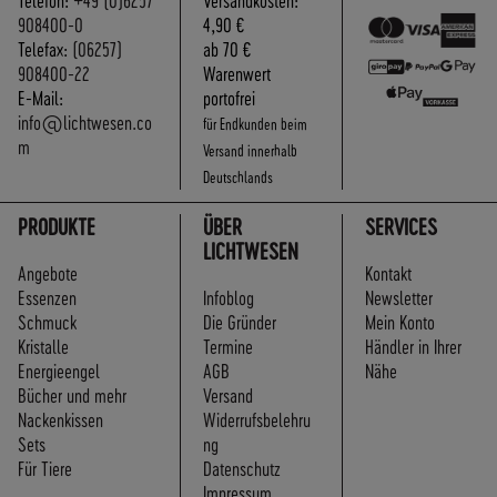
908400-0
4,90 €
Telefax:
(06257)
ab 70 €
908400-22
Warenwert
E-Mail:
portofrei
info@lichtwesen.co
für Endkunden beim
m
Versand innerhalb
Deutschlands
PRODUKTE
ÜBER
SERVICES
LICHTWESEN
Angebote
Kontakt
Essenzen
Infoblog
Newsletter
Schmuck
Die Gründer
Mein Konto
Kristalle
Termine
Händler in Ihrer
Energieengel
AGB
Nähe
Bücher und mehr
Versand
Nackenkissen
Widerrufsbelehru
Sets
ng
Für Tiere
Datenschutz
Impressum