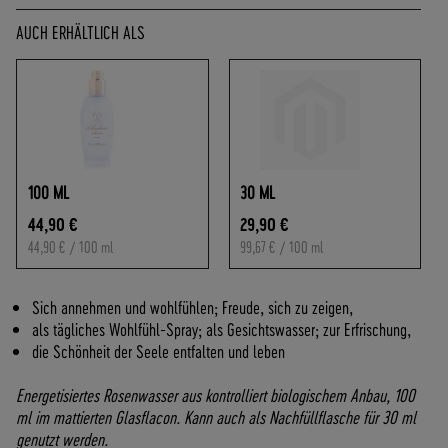
O
F
AUCH ERHÄLTLICH ALS
R
E
I
A
B
7
0
100 ML
30 ML
,
44,90 €
29,90 €
-
44,90 €
/ 100 ml
99,67 €
/ 100 ml
€
W
A
Sich annehmen und wohlfühlen; Freude, sich zu zeigen,
R
als tägliches Wohlfühl-Spray; als Gesichtswasser; zur Erfrischung,
E
die Schönheit der Seele entfalten und leben
N
W
Energetisiertes Rosenwasser aus kontrolliert biologischem Anbau, 100
E
ml im mattierten Glasflacon
. Kann auch als Nachfüllflasche für 30 ml
R
genutzt werden.
T