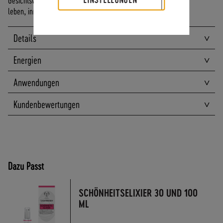
A
leben, inneres Leuchten,
N
D
Details
I
N
Energien
N
E
Anwendungen
R
H
Kundenbewertungen
A
L
B
D
E
U
Dazu Passt
T
S
SCHÖNHEITSELIXIER 30 UND 100
C
ML
H
L