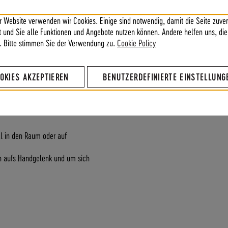
r Website verwenden wir Cookies. Einige sind notwendig, damit die Seite zuver
ft und Sie alle Funktionen und Angebote nutzen können. Andere helfen uns, die
. Bitte stimmen Sie der Verwendung zu.
Cookie Policy
Details
OKIES AKZEPTIEREN
BENUTZERDEFINIERTE EINSTELLUNG
Luft“ herrscht? Dass du dich nach
Kundenbewertungen
er energetischen Dusche sehnst?
o findest du schnell wieder zu dir
l in den Raum oder auf
ch aufs Handgelenk und um sich