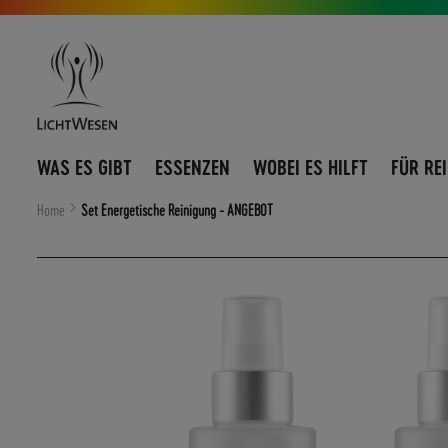
Direkt
Navigation
zum
umschalten
Inhalt
WAS ES GIBT
ESSENZEN
WOBEI ES HILFT
FÜR RE
Home
Set Energetische Reinigung - ANGEBOT
Zum
Ende
der
Bildergalerie
springen