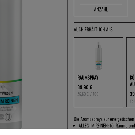
ANZAHL
AUCH ERHÄLTLICH ALS
RAUMSPRAY
KÖ
AU
39,90 €
39
26,60 €
/ 100
26,
Die Aromasprays zur energetischen 
ALLES IM REINEN: für Räume und
MIT MIR IM REINEN: für Körper u