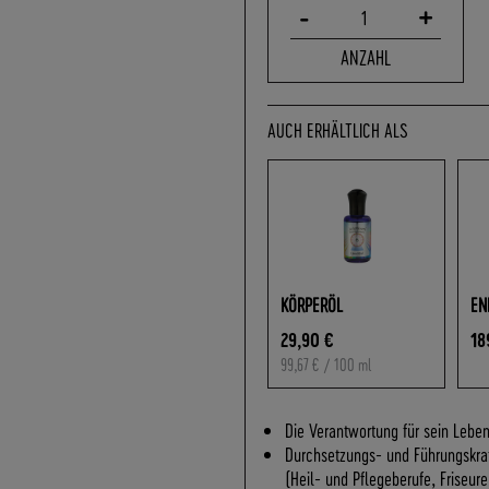
-
+
1
ANZAHL
AUCH ERHÄLTLICH ALS
KÖRPERÖL
EN
29,90 €
18
99,67 €
/ 100 ml
Die Verantwortung für sein Leb
Durchsetzungs- und Führungskraf
(Heil- und Pflegeberufe, Friseur