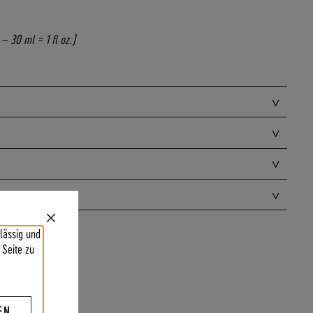
l – 30 ml
= 1 fl oz.)
Close
lässig und
Cookie
Bar
 Seite zu
EN