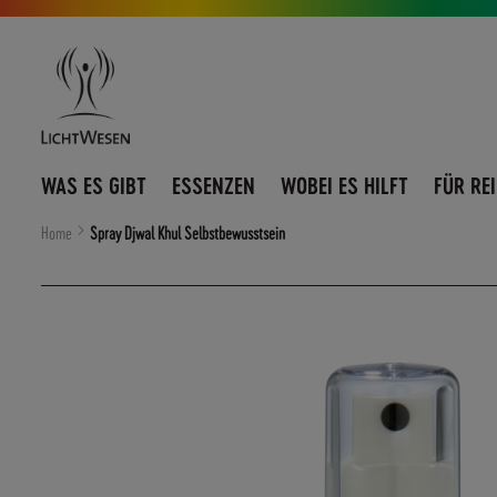
Direkt
Navigation
zum
umschalten
Inhalt
WAS ES GIBT
ESSENZEN
WOBEI ES HILFT
FÜR RE
Home
Spray Djwal Khul Selbstbewusstsein
Zum
Ende
der
Bildergalerie
springen