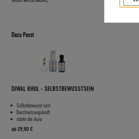
Dazu Passt
DJWAL KHUL - SELBSTBEWUSSTSEIN
Selbstbewusst sein
Durchsetzungskraft
stärkt die Aura
ab
29,90 €