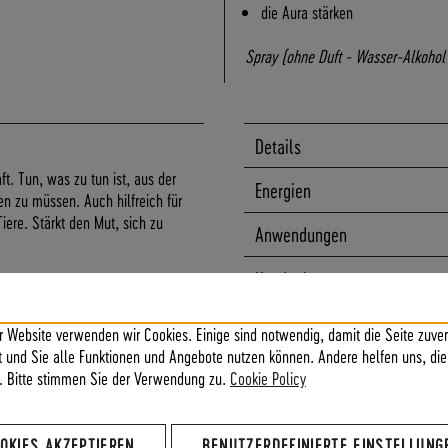
die Aura stärken
Spray (ohne Duft - Wasser-Alkoho
Details
ft. Tun, was zu tun ist, aus der
Energien
en zu müssen. Auch hilfreich für
ere. Stärkt den Mut, sich zu
Anwendungen
Kundenbewertungen
r Website verwenden wir Cookies. Einige sind notwendig, damit die Seite zuver
ft und Sie alle Funktionen und Angebote nutzen können. Andere helfen uns, die
. Bitte stimmen Sie der Verwendung zu.
Cookie Policy
der Opferrolle herauskommen,
elbstbewusstsein, Verantwortung
, mutig sein, für sich sorgen, sich
OKIES AKZEPTIEREN
BENUTZERDEFINIERTE EINSTELLUNG