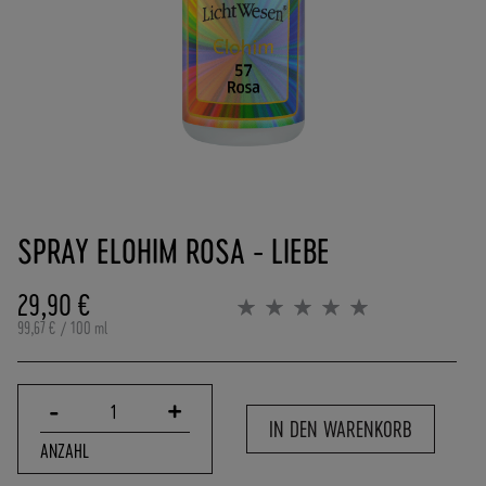
(
0
)
6
2
5
7
-
Zum
9
Anfang
0
SPRAY ELOHIM ROSA - LIEBE
der
8
Bildergalerie
4
springen
29,90 €
0
Bewertung:
0%
0
99,67 €
/ 100 ml
-
0
P
-
+
1
O
IN DEN WARENKORB
R
ANZAHL
T