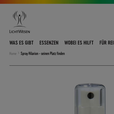
Direkt
Navigation
zum
umschalten
Inhalt
WAS ES GIBT
ESSENZEN
WOBEI ES HILFT
FÜR RE
Home
Spray Hilarion - seinen Platz finden
Zum
Ende
der
Bildergalerie
springen