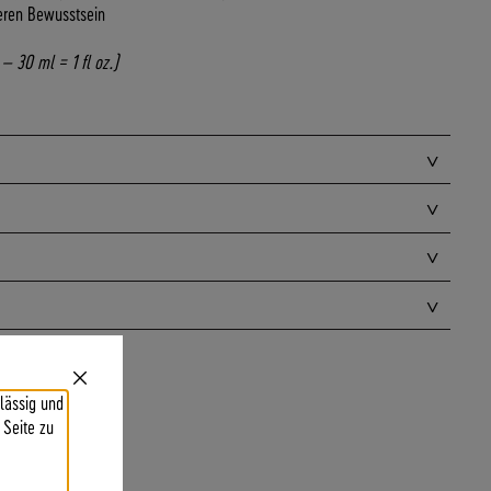
eren Bewusstsein
– 30 ml = 1 fl oz.)
Close
lässig und
Cookie
Bar
 Seite zu