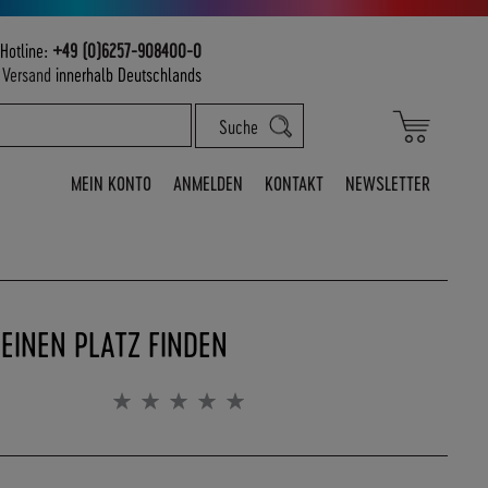
Hotline:
+49 (0)6257-908400-0
m
Versand
innerhalb Deutschlands
Mein War
Suche
MEIN KONTO
ANMELDEN
KONTAKT
NEWSLETTER
SEINEN PLATZ FINDEN
Bewertung:
0%