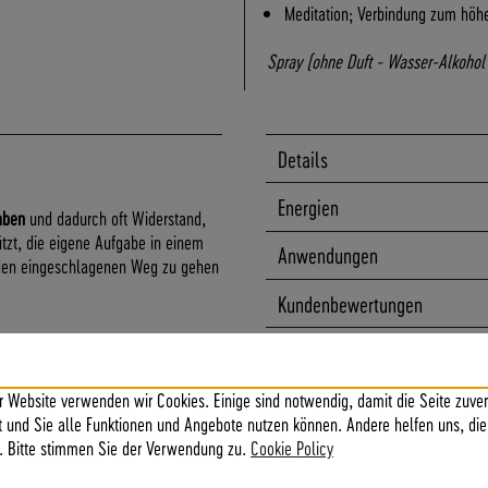
Meditation; Verbindung zum höh
Spray (ohne Duft - Wasser-Alkohol 
Details
Energien
aben
und dadurch oft Widerstand,
ützt, die eigene Aufgabe in einem
Anwendungen
den eingeschlagenen Weg zu gehen
Kundenbewertungen
r Website verwenden wir Cookies. Einige sind notwendig, damit die Seite zuver
ft und Sie alle Funktionen und Angebote nutzen können. Andere helfen uns, die
nden, Pubertät, seinen Platz finden
. Bitte stimmen Sie der Verwendung zu.
Cookie Policy
stände), seinen Platz
chakra, Kronenchakra, Visionär