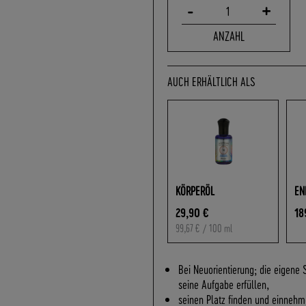
-
+
1
ANZAHL
AUCH ERHÄLTLICH ALS
KÖRPERÖL
EN
29,90 €
18
99,67 €
/ 100 ml
Bei Neuorientierung; die eigene
seine Aufgabe erfüllen,
seinen Platz finden und einneh