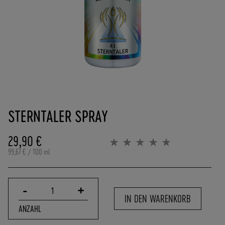
(
0
)
6
2
5
7
-
Zum
9
Anfang
0
STERNTALER SPRAY
der
8
Bildergalerie
4
springen
29,90 €
0
Bewertung:
0%
0
99,67 €
/ 100 ml
-
0
P
-
+
1
O
IN DEN WARENKORB
R
ANZAHL
T