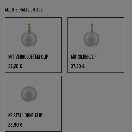
O
F
AUCH ERHÄLTLICH ALS
R
E
I
A
B
7
0
MIT VERGOLDETEM CLIP
MIT SILBERCLIP
,
37,20 €
37,20 €
-
€
W
A
R
E
N
W
KRISTALL OHNE CLIP
E
28,90 €
R
T