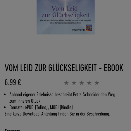
(
0
)
6
2
5
7
-
Zum
9
Anfang
0
VOM LEID ZUR GLÜCKSELIGKEIT - EBOOK
der
8
Bildergalerie
4
springen
6,99 €
0
Bewertung:
0%
0
Anhand eigener Erlebnisse beschreibt Petra Schneider den Weg
-
zum inneren Glück.
0
Formate: ePUB (Tolino), MOBI (Kindle)
P
Eine kurze Download-Anleitung finden Sie in der Beschreibung.
O
R
T