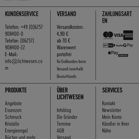
A
N
KUNDENSERVICE
VERSAND
ZAHLUNGSART
D
EN
I
Telefon:
+49 (0)6257
Versandkosten:
N
908400-0
4,90 €
N
Telefax:
(06257)
ab 70 €
E
908400-22
Warenwert
R
E-Mail:
portofrei
H
info@lichtwesen.co
für Endkunden beim
A
m
Versand innerhalb
L
Deutschlands
B
D
PRODUKTE
ÜBER
SERVICES
E
LICHTWESEN
U
Angebote
Kontakt
T
Essenzen
Infoblog
Newsletter
S
Schmuck
Die Gründer
Mein Konto
C
Kristalle
Termine
Händler in Ihrer
H
Energieengel
AGB
Nähe
L
Bücher und mehr
Versand