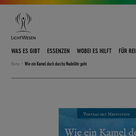
Direkt
Navigation
zum
umschalten
Inhalt
WAS ES GIBT
ESSENZEN
WOBEI ES HILFT
FÜR RE
Home
Wie ein Kamel doch durchs Nadelöhr geht
Zum
Ende
der
Bildergalerie
springen