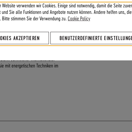
r Website verwenden wir Cookies. Einige sind notwendig, damit die Seite zuver
ft und Sie alle Funktionen und Angebote nutzen können. Andere helfen uns, die
. Bitte stimmen Sie der Verwendung zu.
Cookie Policy
Kundenbewertungen
OKIES AKZEPTIEREN
BENUTZERDEFINIERTE EINSTELLUNG
Krisen und schwierige Situationen
d Erfolg?
torin zahlreicher internationaler
e sie mit energetischen Techniken im