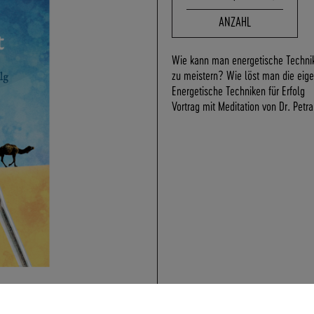
ANZAHL
Wie kann man energetische Technik
zu meistern? Wie löst man die ei
Energetische Techniken für Erfolg
Vortrag mit Meditation von Dr. Petr