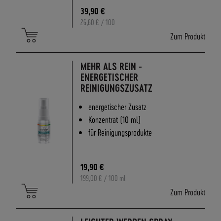
A
39,90 €
N
26,60 €
/ 100
D
Zum Produkt
I
N
N
MEHR ALS REIN -
E
ENERGETISCHER
R
REINIGUNGSZUSATZ
H
A
energetischer Zusatz
L
Konzentrat (10 ml)
B
für Reinigungsprodukte
D
E
U
19,90 €
T
199,00 €
/ 100 ml
S
C
Zum Produkt
H
L