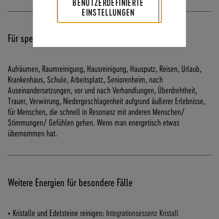
BENUTZERDEFINIERTE
EINSTELLUNGEN
Für spezielle Situationen
Aufräumen, Raumreinigung, Hausreinigung, Hausputz, Reisen, Urlaub,
Krankenhaus, Schule, Arbeitsplatz, Seniorenheim, nach
Auseinandersetzungen, vor und nach Verhandlungen, Überdrehtheit,
Trauer, Verwirrung, Niedergeschlagenheit aufgrund äußerer Erlebnisse,
für Menschen, die schnell in Resonanz mit anderen Menschen/
Stimmungen/ Gefühlen gehen. Wenn man energetisch etwas
übernommen hat.
Weitere Energien für besondere Fälle
• Kristalle und Edelsteine reinigen:
Integrationsessenz Kristall