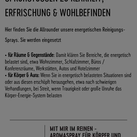
O
F
RFRISCHUNG & WOHLBEFINDEN
R
E
I
Hier finden Sie die Allrounder unsere energetischen Reinigungs-
A
Sprays. Sie werden eingesetzt
B
7
•
für Räume & Gegenstände
: Damit klären Sie Bereiche, die energetisch
0
belastet sind, etwa Wohnzimmer, Schlafzimmer, Büros /
,
Konferenzräume, Werkstätten, Autos und Hotelzimmer
-
•
für Körper & Aura:
Wenn Sie in energetisch belasteten Situationen sind
€
oder aus diesen erschöpft herausgehen, etwa nach schwierigen
W
Verhandlungen, bei Streit, wenn Traurigkeit oder große Unruhe das
A
Körper-Energie-System belasten
R
E
N
W
E
MIT MIR IM REINEN -
R
AROMASPRAY FÜR KÖRPER UND
T