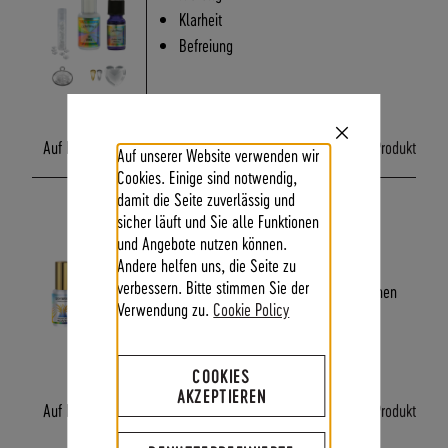
Klarheit
Befreiung
Ab
29,90 €
Close
Auf Lager
mehrere Varianten
Zum Produkt
Auf unserer Website verwenden wir
Cookie
Bar
Cookies. Einige sind notwendig,
damit die Seite zuverlässig und
RAUNÄCHTE TINKTUR UND
sicher läuft und Sie alle Funktionen
DUFTSPRAY
und Angebote nutzen können.
Andere helfen uns, die Seite zu
Räume und Energiesystem reinigen
verbessern. Bitte stimmen Sie der
Möglichkeiten und Aufgaben erkennen
Verwendung zu.
Cookie Policy
sich mit der Seele verbinden
COOKIES
Ab
29,90 €
AKZEPTIEREN
Auf Lager
mehrere Varianten
Zum Produkt