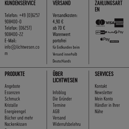
KUNDENSERVICE
VERSAND
ZAHLUNGSART
EN
Telefon:
+49 (0)6257
Versandkosten:
908400-0
4,90 €
Telefax:
(06257)
ab 70 €
908400-22
Warenwert
E-Mail:
portofrei
info@lichtwesen.co
für Endkunden beim
m
Versand innerhalb
Deutschlands
PRODUKTE
ÜBER
SERVICES
LICHTWESEN
Angebote
Kontakt
Essenzen
Infoblog
Newsletter
Schmuck
Die Gründer
Mein Konto
Kristalle
Termine
Händler in Ihrer
Energieengel
AGB
Nähe
Bücher und mehr
Versand
Nackenkissen
Widerrufsbelehru