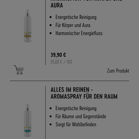
AURA
F
Ü
Energetische Reinigung
R
Für Körper und Aura
E
Harmonischer Energiefluss
N
D
K
U
39,90 €
N
26,60 €
/ 100
D
Zum Produkt
E
N
B
ALLES IM REINEN -
E
AROMASPRAY FÜR DEN RAUM
I
Energetische Reinigung
M
V
Für Räume und Gegenstände
E
Sorgt für Wohlbefinden
R
S