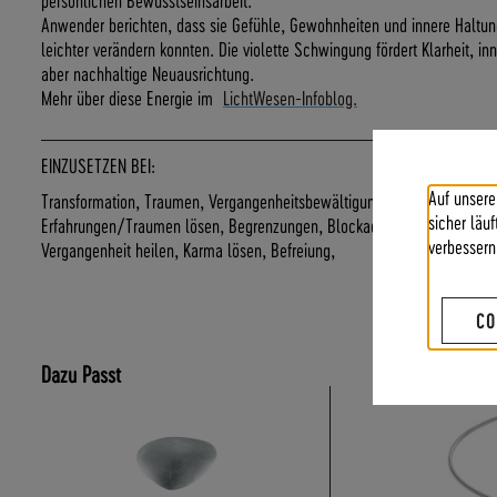
Anwender berichten, dass sie Gefühle, Gewohnheiten und innere Halt
leichter verändern konnten. Die violette Schwingung fördert Klarheit, in
aber nachhaltige Neuausrichtung.
Mehr über diese Energie im
LichtWesen-Infoblog.
EINZUSETZEN BEI:
Auf unsere
Transformation, Traumen, Vergangenheitsbewältigung, Tiefenreinigung, 
sicher läu
Erfahrungen/Traumen lösen, Begrenzungen, Blockaden, belastet sein d
verbessern
Vergangenheit heilen, Karma lösen, Befreiung,
CO
Dazu Passt