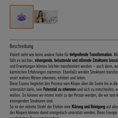
Zum
Anfang
der
Beschreibung
Bildergalerie
Violett steht wie keine andere Farbe für
tiefgreifende Transformation
. Mi
springen
fällt es leichter,
einengende, belastende und störende Strukturen loszu
und Erwartungen können leichter transformiert werden – auch dann, we
karmischen Erfahrungen stammen. Ebenfalls werden Strukturen transform
unser wahres Wesen erkennen, erleben und leben.
Diese Essenz begleitet den Prozess vom Körper über die Seele bis in 
unterstützt darin, sein
Potenzial zu erkennen
und sich zu entscheiden, w
wollen. So können wir immer mehr zu der Person werden, die wir sein k
einengenden Strukturen sind.
So ist der violette Strahl der Elohim eine
Klärung und Reinigung
auf all
des Körpers können damit energetisch unterstütz werden. Diese Energie 
persönlichen Bewusstseinsarbeit.