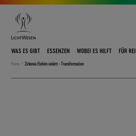
Direkt
Navigation
zum
umschalten
Inhalt
WAS ES GIBT
ESSENZEN
WOBEI ES HILFT
FÜR RE
Home
Zirkonia Elohim violett - Transformation
Zum
Ende
der
Bildergalerie
springen