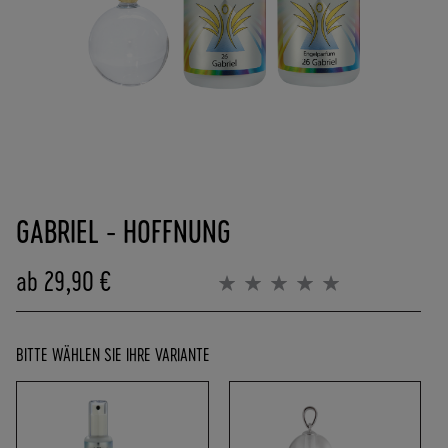
(
0
)
6
2
5
7
-
Zum
9
Anfang
0
GABRIEL - HOFFNUNG
der
8
Bildergalerie
4
springen
ab
29,90 €
0
Bewertung:
0%
0
-
0
BITTE WÄHLEN SIE IHRE VARIANTE
P
O
R
T