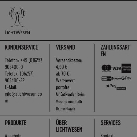
KUNDENSERVICE
VERSAND
ZAHLUNGSART
EN
Telefon:
+49 (0)6257
Versandkosten:
908400-0
4,90 €
Telefax:
(06257)
ab 70 €
908400-22
Warenwert
E-Mail:
portofrei
info@lichtwesen.co
für Endkunden beim
m
Versand innerhalb
Deutschlands
PRODUKTE
ÜBER
SERVICES
LICHTWESEN
Angebote
Kontakt