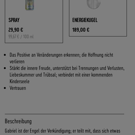
O
F
R
SPRAY
ENERGIEKUGEL
E
I
29,90 €
189,00 €
A
99,67 €
/ 100 ml
B
7
Das Positive an Veränderungen erkennen; die Hoffnung nicht
0
verlieren
,
Stärkt die innere Freude, unterstützt bei Trennungen und Verlusten,
-
Liebeskummer und Trübsal; verbindet mit einer kommenden
€
Kinderseele
W
Vertrauen
A
R
E
N
W
Beschreibung
E
R
Gabriel ist der Engel der Verkündigung; er teilt mit, dass sich etwas
T