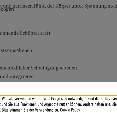
und zerrissen fühlt, der Körper unter Spannung steht
ezogen
ewohnende Schöpferkraft
sstseinsebenen
terschiedlicher Schwingungsebenen
 und integrieren
orscher, Pioniere
Verbesserungen entdecken
r Website verwenden wir Cookies. Einige sind notwendig, damit die Seite zuver
ischen kosmischer Ordnung und irdischem Leben v
ft und Sie alle Funktionen und Angebote nutzen können. Andere helfen uns, die
. Bitte stimmen Sie der Verwendung zu.
Cookie Policy
en