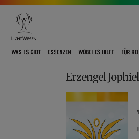
Direkt
Navigation
zum
umschalten
Inhalt
WAS ES GIBT
ESSENZEN
WOBEI ES HILFT
FÜR RE
Erzengel Jophie