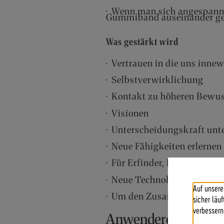
· Wenn man sich angespannt 
Gummiband auseinander g
Was gestärkt wird
· Vertrauen in die uns inn
· Selbstverwirklichung
· Kontakt zu höheren Bewu
· Visionen
· Unterscheidungskraft un
· Neue Fähigkeiten erlernen
· Für Erfinder, Entdecker, F
· Neue Technologien oder 
Auf unsere
· Um den Zusammenhang zw
sicher läu
verbessern
Anwendererfahrung