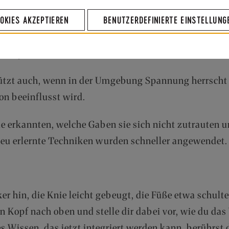
OKIES AKZEPTIEREN
BENUTZERDEFINIERTE EINSTELLUNG
bewährt, wenn man sich grundlos angespannt, zerris
as tritt auch auf, wenn sich die Schwingung allgeme
 eigene Wachstumsschritte und Seminare.
tützt auch, wenn in der Umgebung Spannung herrscht
on beeinflusst wird.
e erkannten, welche Gaben sie sich nicht zutrauten 
Neu erlernte Techniken wurden schneller angewendet.
ker hin, die Knie leicht gebeugt, die Füße etwa schult
 Kopf nach oben und stelle dir dabei vor, wie du da
s Wissen, das jetzt integriert werden kann, berührst