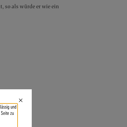
, so als würde er wie ein
Close
lässig und
Cookie
erstehen
Bar
 Seite zu