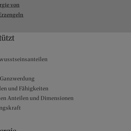
rgie von
 Erzengeln
tützt
ewusstseinsanteilen
nd Ganzwerdung
ilen und Fähigkeiten
chen Anteilen und Dimensionen
ungskraft
ergie