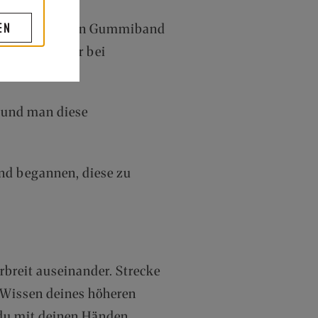
EN
sen oder wie ein Gummiband
in erhöht oder bei
 und man diese
und begannen, diese zu
erbreit auseinander. Strecke
s Wissen deines höheren
 du mit deinen Händen.