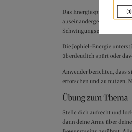
CO
Das Energiespray hat sich 
auseinandergezogen fühlt. D
Schwingungserhöhung durch
Die Jophiel-Energie unters
überdeutlich spürt oder dav
Anwender berichten, dass si
erforschen und zu nutzen. 
Übung zum Thema
Stelle dich aufrecht und loc
dann deine Arme über deinen
Bewusstseins berührst. Alle