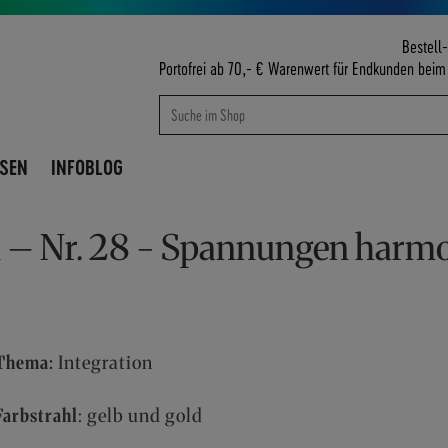
Bestell-
Portofrei ab 70,- € Warenwert für Endkunden bei
Suche
Suche
ISEN
INFOBLOG
l – Nr. 28 - Spannungen harmo
Thema:
Integration
Farbstrahl
: gelb und gold