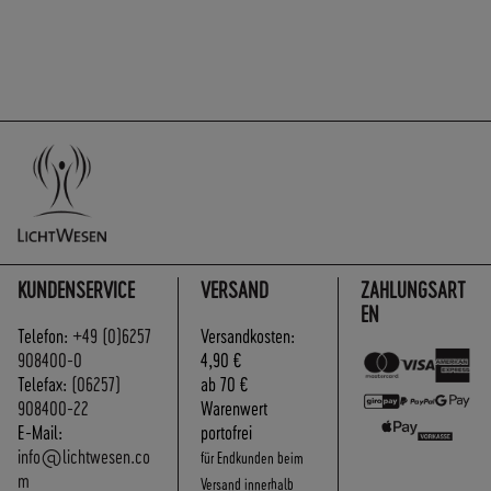
KUNDENSERVICE
VERSAND
ZAHLUNGSART
EN
Telefon:
+49 (0)6257
Versandkosten:
908400-0
4,90 €
Telefax:
(06257)
ab 70 €
908400-22
Warenwert
E-Mail:
portofrei
info@lichtwesen.co
für Endkunden beim
m
Versand innerhalb