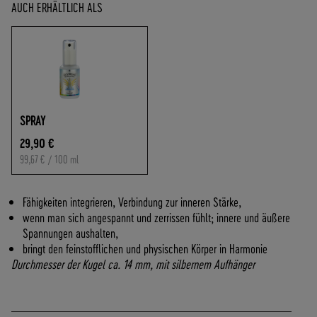
O
AUCH ERHÄLTLICH ALS
F
R
E
I
A
B
7
SPRAY
0
29,90 €
,
99,67 €
/ 100 ml
-
€
W
Fähigkeiten integrieren, Verbindung zur inneren Stärke,
A
wenn man sich angespannt und zerrissen fühlt; innere und äußere
R
Spannungen aushalten,
E
bringt den feinstofflichen und physischen Körper in Harmonie
N
Durchmesser der Kugel ca. 14 mm, mit silbernem Aufhänger
W
E
R
T