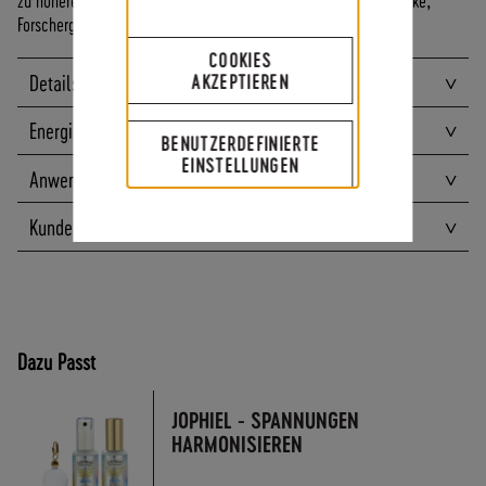
A
Forschergeist, Pioniergeist,
N
COOKIES
D
AKZEPTIEREN
Details
I
N
Energien
N
BENUTZERDEFINIERTE
E
EINSTELLUNGEN
Anwendungen
R
H
Kundenbewertungen
A
L
B
D
E
U
Dazu Passt
T
S
JOPHIEL - SPANNUNGEN
C
HARMONISIEREN
H
L