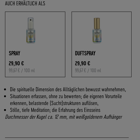
O
AUCH ERHÄLTLICH ALS
F
R
E
I
A
B
7
SPRAY
DUFTSPRAY
0
29,90 €
29,90 €
,
99,67 €
/ 100 ml
99,67 €
/ 100 ml
-
€
W
Die spirituelle Dimension des Alltäglichen bewusst wahrnehmen,
A
Situationen erfassen, ohne zu bewerten; die eigenen Vorurteile
R
erkennen, belastende (Sucht)strukturen auflösen,
E
Stille, tiefe Meditation; die Erfahrung des Einsseins
N
Durchmesser der Kugel ca. 12 mm, mit weißgoldenem Aufhänger
W
E
R
T