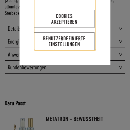
A
allumfassendes Sein, Erkenntnis, allumfassende Liebe,
N
Sterbebegleitung, sich getrennt/ abgeschnitten fühlen,
COOKIES
D
AKZEPTIEREN
I
Details
N
N
BENUTZERDEFINIERTE
Energien
E
EINSTELLUNGEN
R
Anwendungen
H
A
Kundenbewertungen
L
B
D
E
U
T
Dazu Passt
S
C
METATRON - BEWUSSTHEIT
H
L