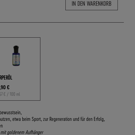
IN DEN WARENKORB
RPERÖL
,90 €
67 €
/ 100 ml
rbewusstsein,
utzen, etwa beim Sport, zur Regeneration und für den Erfolg,
en
 mit goldenem Aufhänger