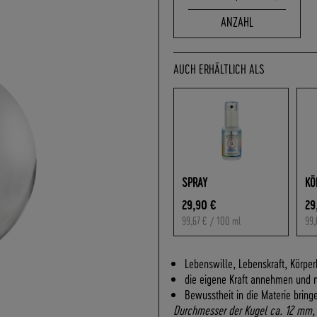
ANZAHL
AUCH ERHÄLTLICH ALS
SPRAY
KÖ
29,90 €
29
99,67 €
/ 100 ml
99,
Lebenswille, Lebenskraft, Körpe
die eigene Kraft annehmen und n
Bewusstheit in die Materie bring
Durchmesser der Kugel ca. 12 mm,