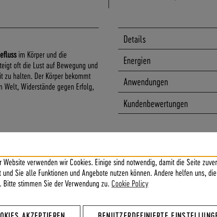
Details
iefluss
im Körper und die
Energien
eigt oft die Lust auf Bewegung und
fit zu halten. Der Körper bekommt
Anwendungen
en Welt, Widerstände gegen Erfolg,
Kundenbewertungen
r Website verwenden wir Cookies. Einige sind notwendig, damit die Seite zuver
Lebenskraft Lebenswille,
ft und Sie alle Funktionen und Angebote nutzen können. Andere helfen uns, die
sstheit, Energiefluss Körperkraft,
. Bitte stimmen Sie der Verwendung zu.
Cookie Policy
dische Wurzeln, körperliche
Existenz stärken, Bewusstheit in
sfähigkeit, Lustfeindlichkeit,
OKIES AKZEPTIEREN
BENUTZERDEFINIERTE EINSTELLUNG