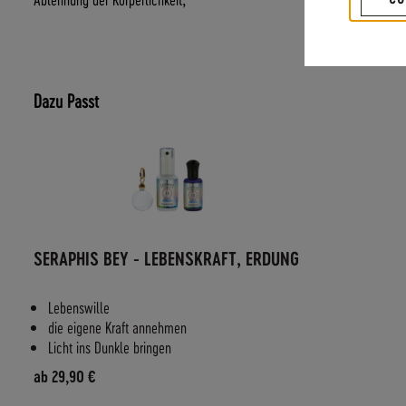
Dazu Passt
SERAPHIS BEY - LEBENSKRAFT, ERDUNG
Lebenswille
die eigene Kraft annehmen
Licht ins Dunkle bringen
ab
29,90 €