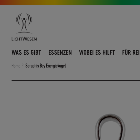
Direkt
Navigation
zum
umschalten
Inhalt
WAS ES GIBT
ESSENZEN
WOBEI ES HILFT
FÜR RE
Home
Seraphis Bey Energiekugel
Zum
Ende
der
Bildergalerie
springen