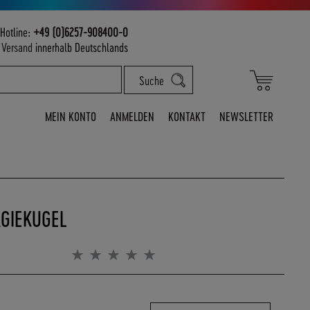
Hotline:
+49 (0)6257-908400-0
m
Versand
innerhalb Deutschlands
Mein War
Suche
MEIN KONTO
ANMELDEN
KONTAKT
NEWSLETTER
RGIEKUGEL
Bewertung:
0%