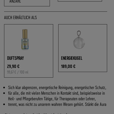
ANZAHL
O
F
R
AUCH ERHÄLTLICH ALS
E
I
A
B
7
0
,
-
DUFTSPRAY
ENERGIEKUGEL
€
29,90 €
189,00 €
W
99,67 €
/ 100 ml
A
R
E
Sich klar abgrenzen, energetische Reinigung, energetischer Schutz,
N
für alle, die mit vielen Menschen in Kontakt sind, beispielsweise in
W
Heil- und Pflegeberufen Tätige, für Therapeuten oder Lehrer,
E
trennt, was nicht zu unserem wahren Wesen gehört. Stärkt die Aura
R
T