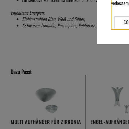
verbessern
Enthaltene Energien:
Elohimstrahlen Blau, Weiß und Silber,
CO
Schwarzer Turmalin, Rosenquarz, Rutilquarz, Enzian, Eisenkraut,
Dazu Passt
MULTI AUFHÄNGER FÜR ZIRKONIA
ENGEL-AUFHÄNGER