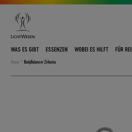
Direkt
Navigation
zum
umschalten
Inhalt
WAS ES GIBT
ESSENZEN
WOBEI ES HILFT
FÜR RE
Home
BodyBalancer Zirkonia
Zum
Ende
der
Bildergalerie
springen