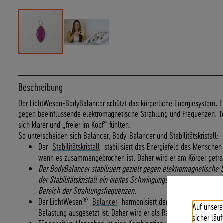
Zum
Anfang
der
Beschreibung
Bildergalerie
Der LichtWesen-BodyBalancer schützt das körperliche Energiesystem. Er s
springen
gegen beeinflussende elektromagnetische Strahlung und Frequenzen. Te
sich klarer und „freier im Kopf“ fühlten.
So unterscheiden sich Balancer, Body-Balancer und Stabilitätskristall:
Der
Stabilitätskristall
stabilisiert das Energiefeld des Menschen
wenn es zusammengebrochen ist. Daher wird er am Körper getra
Der BodyBalancer stabilisiert gezielt gegen elektromagnetische
der Stabilitätskristall ein breites Schwingungsspektrum abdeckt,
Bereich der Strahlungsfrequenzen.
®
Der LichtWesen
Balancer
harmonisiert den Raum, in dem der
Auf unsere
Belastung ausgesetzt ist. Daher wird er als Raumkristall verwend
sicher läu
Für sensitive Menschen ist eine Kombination von BodyBalancer und 