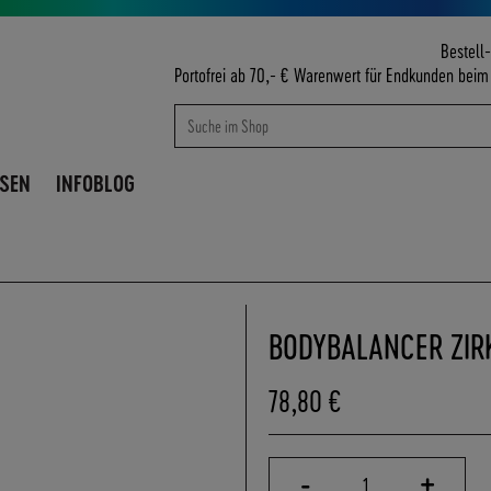
Bestell-
Portofrei ab 70,- € Warenwert für Endkunden bei
Suche
Suche
ISEN
INFOBLOG
BODYBALANCER ZIR
78,80 €
-
+
1