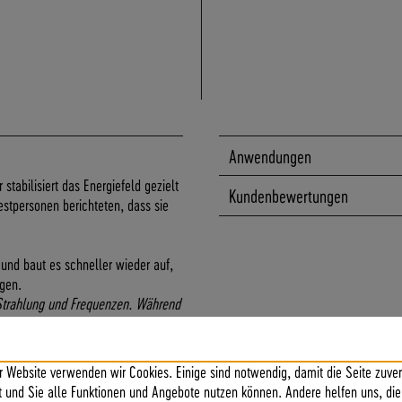
Anwendungen
tabilisiert das Energiefeld gezielt
Kundenbewertungen
stpersonen berichteten, dass sie
 und baut es schneller wieder auf,
gen.
 Strahlung und Frequenzen. Während
 wirkt der BodyBalancer gezielt im
 Mensch der elektromagnetischen
r Website verwenden wir Cookies. Einige sind notwendig, damit die Seite zuver
et.
ft und Sie alle Funktionen und Angebote nutzen können. Andere helfen uns, die
Stabilitätskristall ideal.