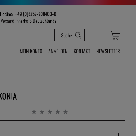
Hotline:
+49 (0)6257-908400-0
m
Versand
innerhalb Deutschlands
Mein War
Suche
MEIN KONTO
ANMELDEN
KONTAKT
NEWSLETTER
KONIA
Bewertung:
0%