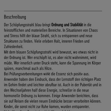
F
Ü
R
Beschreibung
E
Der Schöpfungsstrahl blau bringt
Ordnung und Stabilität
in die
N
feinstofflichen und materiellen Bereiche. In Situationen von Chaos
D
und Stress hilft der blaue Strahl, sich zu entspannen und neue
K
Strukturen zu finden. Viele erleben Halt, inneren Frieden und
U
Zufriedenheit.
N
Mit dem blauen Schöpfungsstrahl wird bewusst, wo etwas nicht in
D
der Ordnung ist. Wer erschöpft ist, es aber nicht wahrnimmt, wird
E
müde. Wer innerlich unter Druck steht, kann die Spannung im Körper
N
spüren, manchmal auch als Hitze.
B
Bei Prüfungsvorbereitungen wirkt die Essenz sich positiv aus.
E
Anwender haben den Eindruck, dass der Lernstoff den richtigen Platz
I
im Gehirn findet und leichter abrufbar ist. Auch in der Pubertät und in
M
den Wechseljahren half diese Energie, schneller in die neue
V
hormonelle Ordnung zu kommen. Einige Anwender berichten, dass
E
sie auf Reisen die vielen neuen Eindrücke besser verarbeiten können.
R
Kinder, die sonst nicht zur Ruhe kamen, wurden entspannter.
S