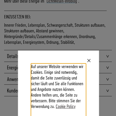
Mehr über diese Energie im
LichtWesen-Infoblog
.
A
N
D
EINZUSETZEN BEI:
I
Innerer Frieden, Lebensplan, Schwangerschaft, Strukturen aufbauen,
N
Strukturen aufbauen, Abstand gewinnen,
N
Hintergründe/Details/Zusammenhänge erkennen, Unordnung,
E
Lebensplan, Energiesystem, Ordnung, Stabilität,
R
H
A
Details
L
Close
B
Auf unserer Website verwenden wir
Energien
Cookie
Bar
D
Cookies. Einige sind notwendig,
E
damit die Seite zuverlässig und
Anwendungen
U
sicher läuft und Sie alle Funktionen
T
und Angebote nutzen können.
Kundenbewertungen
S
Andere helfen uns, die Seite zu
C
verbessern. Bitte stimmen Sie der
H
Verwendung zu.
Cookie Policy
L