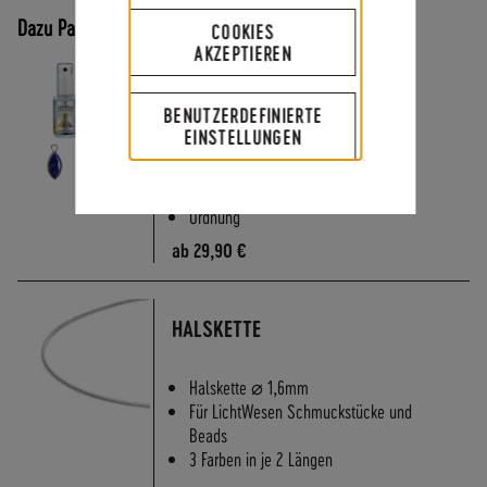
A
Dazu Passt
N
COOKIES
AKZEPTIEREN
D
S
SCHÖPFUNGSSTRAHL BLAU -
STRUKTUREN AUFBAUEN
BENUTZERDEFINIERTE
EINSTELLUNGEN
Struktur
Stabilität
Ordnung
ab
29,90 €
HALSKETTE
Halskette ⌀ 1,6mm
Für LichtWesen Schmuckstücke und
Beads
3 Farben in je 2 Längen