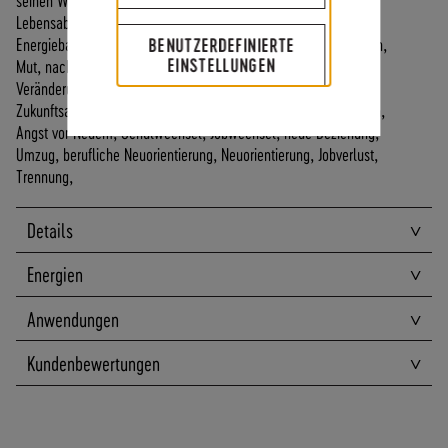
A
Lebensabschnitte/Angst vor dem nächsten Schritt,
N
Energiebahnen/Aurakörper/Chakren harmonisieren, stabilisieren,
BENUTZERDEFINIERTE
D
EINSTELLUNGEN
Mut, nach einem Wachstumsschritt Energiefluss stärken,
I
Veränderungssituationen, Energieräuber, Blockaden erkennen,
N
Zukunftsangst, Angst vor Veränderung, Widerstände überwinden,
N
Angst vor Neuem, Schulwechsel, Jobwechsel, neue Beziehung,
E
Umzug, berufliche Neuorientierung, Neuorientierung, Jobverlust,
R
Trennung,
H
A
Details
L
B
Energien
D
E
Anwendungen
U
T
Kundenbewertungen
S
C
H
L