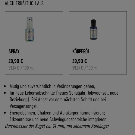
O
AUCH ERHÄLTLICH ALS
F
R
E
I
A
B
7
SPRAY
KÖRPERÖL
0
29,90 €
29,90 €
,
99,67 €
/ 100 ml
99,67 €
/ 100 ml
-
€
W
Mutig und zuversichtlich in Veränderungen gehen,
A
für neue Lebensabschnitte (neues Schuljahr, Jobwechsel, neue
R
Beziehung). Bei Angst vor dem nächsten Schritt und bei
E
Versagensangst,
N
Energiebahnen, Chakren und Aurakörper harmonisieren;
W
Erkenntnisse und neue Schwingungsbereiche integrieren
E
Durchmesser der Kugel ca. 14 mm, mit silbernem Aufhänger
R
T