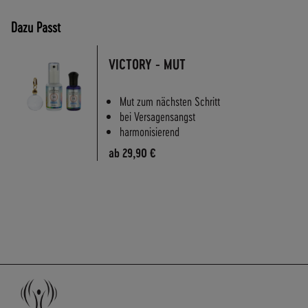
A
N
Dazu Passt
D
S
VICTORY - MUT
Mut zum nächsten Schritt
bei Versagensangst
harmonisierend
ab
29,90 €