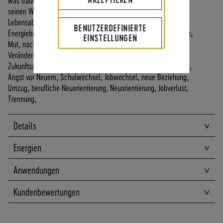
A
seinen Weg gehen, seinen Platz einnehmen, neue
N
Lebensabschnitte/Angst vor dem nächsten Schritt,
BENUTZERDEFINIERTE
D
Energiebahnen/Aurakörper/Chakren harmonisieren, stabilisieren,
EINSTELLUNGEN
I
Mut, nach einem Wachstumsschritt Energiefluss stärken,
N
Veränderungssituationen, Energieräuber, Blockaden erkennen,
N
Zukunftsangst, Angst vor Veränderung, Widerstände überwinden,
E
Angst vor Neuem, Schulwechsel, Jobwechsel, neue Beziehung,
R
Umzug, berufliche Neuorientierung, Neuorientierung, Jobverlust,
H
Trennung,
A
L
Details
B
D
Energien
E
U
Anwendungen
T
S
Kundenbewertungen
C
H
L