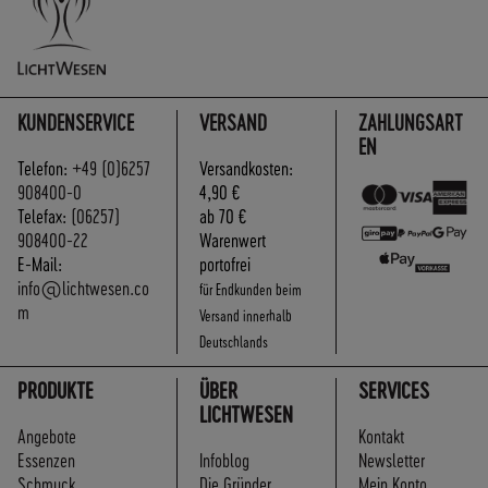
KUNDENSERVICE
VERSAND
ZAHLUNGSART
EN
Telefon:
+49 (0)6257
Versandkosten:
908400-0
4,90 €
Telefax:
(06257)
ab 70 €
908400-22
Warenwert
E-Mail:
portofrei
info@lichtwesen.co
für Endkunden beim
m
Versand innerhalb
Deutschlands
PRODUKTE
ÜBER
SERVICES
LICHTWESEN
Angebote
Kontakt
Essenzen
Infoblog
Newsletter
Schmuck
Die Gründer
Mein Konto