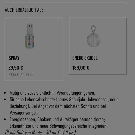
O
F
AUCH ERHÄLTLICH ALS
R
E
I
A
B
7
0
SPRAY
ENERGIEKUGEL
,
29,90 €
189,00 €
-
99,67 €
/ 100 ml
€
W
A
Mutig und zuversichtlich in Veränderungen gehen,
R
für neue Lebensabschnitte (neues Schuljahr, Jobwechsel, neue
E
Beziehung). Bei Angst vor dem nächsten Schritt und bei
N
Versagensangst,
W
Energiebahnen, Chakren und Aurakörper harmonisieren;
E
Erkenntnisse und neue Schwingungsbereiche integrieren,
R
Öl mit Duft von Narde - 30 ml (= 1 fl oz.)
T