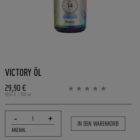
(
0
)
6
2
5
7
-
Zum
9
Anfang
0
VICTORY ÖL
der
8
Bildergalerie
4
springen
29,90 €
0
Bewertung:
0%
0
99,67 €
/ 100 ml
-
0
P
-
+
1
O
IN DEN WARENKORB
R
ANZAHL
T