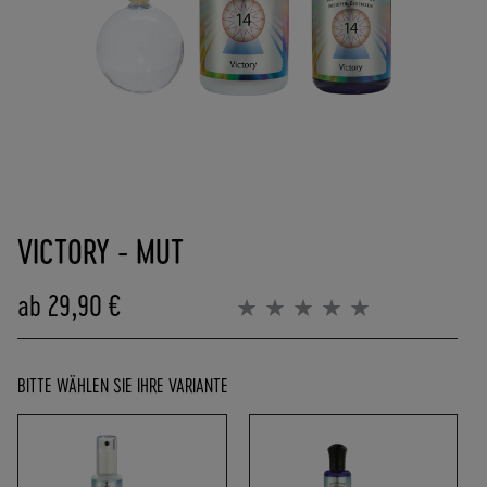
(
0
)
6
2
5
7
-
Zum
9
Anfang
0
VICTORY - MUT
der
8
Bildergalerie
4
springen
ab
29,90 €
0
Bewertung:
0%
0
-
0
BITTE WÄHLEN SIE IHRE VARIANTE
P
O
R
T