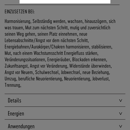
A
N
EINZUSETZEN BEI:
D
Harmonisierung, Selbständig werden, wachsen, hinauszögern, sich
I
was trauen, Mut zum nächsten Schritt, mutig und zuversichtlich
N
seinen Weg gehen, seinen Platz einnehmen, neue
N
Lebensabschnitte/Angst vor dem nächsten Schritt,
E
Energiebahnen/Aurakörper/Chakren harmonisieren, stabilisieren,
R
Mut, nach einem Wachstumsschritt Energiefluss stärken,
H
Veränderungssituationen, Energieräuber, Blockaden erkennen,
A
Zukunftsangst, Angst vor Veränderung, Widerstände überwinden,
L
Angst vor Neuem, Schulwechsel, Jobwechsel, neue Beziehung,
B
Umzug, berufliche Neuorientierung, Neuorientierung, Jobverlust,
D
Trennung,
E
U
T
Details
S
C
Energien
H
L
Anwendungen