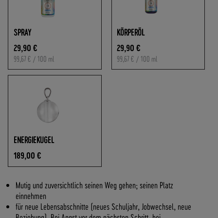
O
F
R
SPRAY
KÖRPERÖL
E
I
29,90 €
29,90 €
A
99,67 €
/ 100 ml
99,67 €
/ 100 ml
B
7
0
,
-
€
W
ENERGIEKUGEL
A
R
189,00 €
E
N
Mutig und zuversichtlich seinen Weg gehen; seinen Platz
W
einnehmen
E
für neue Lebensabschnitte (neues Schuljahr, Jobwechsel, neue
R
Beziehung). Bei Angst vor dem nächsten Schritt, bei
T