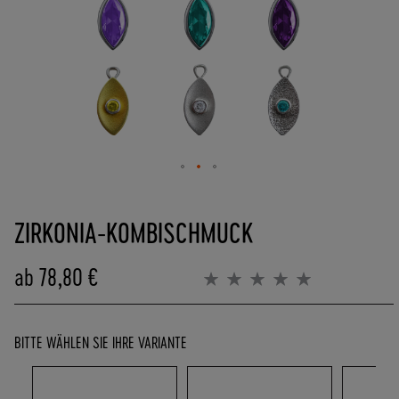
(
0
)
6
2
5
7
-
9
0
Zum
8
Anfang
ZIRKONIA-KOMBISCHMUCK
4
der
0
Bildergalerie
0
springen
ab
78,80 €
Bewertung:
-
0%
0
P
BITTE WÄHLEN SIE IHRE VARIANTE
O
R
T