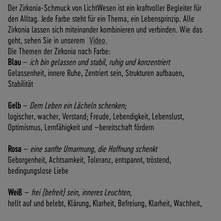
Der Zirkonia-Schmuck von LichtWesen ist ein kraftvoller Begleiter für
F
den Alltag. Jede Farbe steht für ein Thema, ein Lebensprinzip. Alle
Ü
Zirkonia lassen sich miteinander kombinieren und verbinden. Wie das
R
geht, sehen Sie in unserem
Video.
E
Die Themen der Zirkonia nach Farbe:
N
Blau
–
ich bin gelassen und stabil, ruhig und konzentriert
D
Gelassenheit, innere Ruhe, Zentriert sein, Strukturen aufbauen,
K
Stabilität
U
N
Gelb
–
Dem Leben ein Lächeln schenken;
D
logischer, wacher, Verstand; Freude, Lebendigkeit, Lebenslust,
E
Optimismus, Lernfähigkeit und –bereitschaft fördern
N
B
Rosa
–
eine sanfte Umarmung, die Hoffnung schenkt
E
Geborgenheit, Achtsamkeit, Toleranz, entspannt, tröstend,
I
bedingungslose Liebe
M
V
Weiß
–
frei (befreit) sein, inneres Leuchten,
E
hellt auf und belebt, Klärung, Klarheit, Befreiung, Klarheit, Wachheit,
R
S