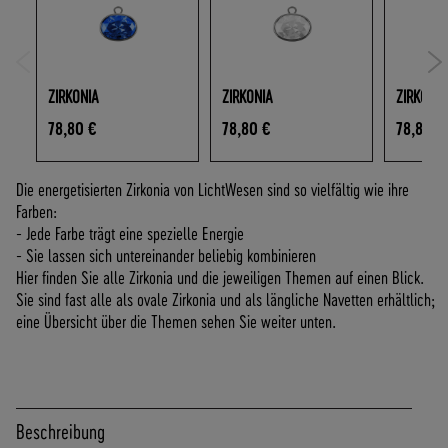
O
F
R
E
I
ZIRKONIA
ZIRKONIA
ZIRKONIA
A
78,80 €
78,80 €
78,80 €
B
7
0
Die energetisierten Zirkonia von LichtWesen sind so vielfältig wie ihre
,
Farben:
-
- Jede Farbe trägt eine spezielle Energie
€
- Sie lassen sich untereinander beliebig kombinieren
W
Hier finden Sie alle Zirkonia und die jeweiligen Themen auf einen Blick.
A
Sie sind fast alle als ovale Zirkonia und als längliche Navetten erhältlich;
R
eine Übersicht über die Themen sehen Sie weiter unten.
E
N
W
E
R
Beschreibung
T